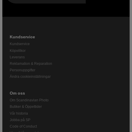
Kundservice
Kundservice
Köpvillkor
Leverans
Reklamation & Reparation
Personuppgifter
Ändra cookieinställningar
Om oss
Om Scandinavian Photo
Butiker & Öppettider
Vår historia
Jobba på SP
Code of Conduct