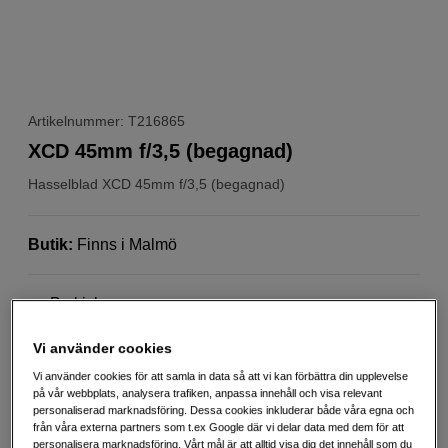
Artikelnummer: T216865
XCD 45mm f/3,5 (begagnad)
Hasselblad
XCD 45mm f/3,5 (begagnad)
Butik
:
Finns i Malmö
B-skick
1 års garanti
Vi använder cookies
Bilden visar en ny produkt
Vi använder cookies för att samla in data så att vi kan förbättra din upplevelse
Mer information
på vår webbplats, analysera trafiken, anpassa innehåll och visa relevant
personaliserad marknadsföring. Dessa cookies inkluderar både våra egna och
från våra externa partners som t.ex Google där vi delar data med dem för att
personalisera marknadsföring. Vårt mål är att alltid visa dig det innehåll som du