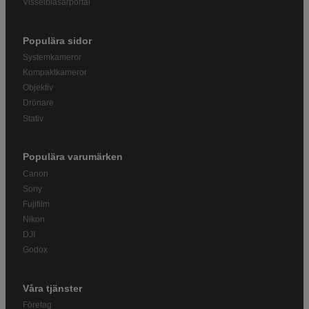
Visselblåsarportal
Populära sidor
Systemkameror
Kompaktkameror
Objektiv
Drönare
Stativ
Populära varumärken
Canon
Sony
Fujifilm
Nikon
DJI
Godox
Våra tjänster
Företag