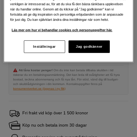
20 990
SEK
verkligen är intresserad av, för att du ska få den bästa tänkbara upplevelsen
när du handlar online. Genom att du klickar på ”Jag godkänner” kan vi
fortsätta att ge dig inspiration och personliga erbjudanden som är anpassade
Antal
för just dig. Du kan självklart ändra dina inställningar när som helst.
Lägg i kundvagn
Läs mer om hur vi behandlar cookies och personuppgifter här.
Delbetala från 577 SEK/mån via
Inställningar
Jag godkänner
Exempel: 48 mån, 577 SEK/mån, totalt 28 275 SEK, effektiv ränta 10,45 %
Startavgift 579 SEK, aviavgift 45 SEK/mån tillkommer
Att låna kostar pengar!
Om du inte kan betala tillbaka skulden i tid
riskerar du en betalningsanmärkning. Det kan leda till svårigheter att få hyra
bostad, teckna abonnemang och få nya lån. För stöd, vänd dig till budget-
och skuldrådgivningen i din kommun. Kontaktuppgifter finns på
konsumentverket.se (öppnas i ny flik)
Fri frakt vid köp över 1 500 kronor
Köp nu och betala inom 30 dagar