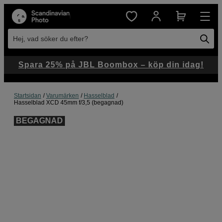
Hej, vad söker du efter?
Spara 25% på JBL Boombox – köp din idag!
Startsidan
Varumärken
Hasselblad
Hasselblad XCD 45mm f/3,5 (begagnad)
BEGAGNAD