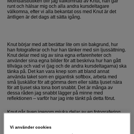
Mölndalsbutiken blir jag välkomnad av Knut, han går
runt och hälsar mig och alla andra kursdeltagare
välkomna, efter vi alla bekantat oss med Knut är det
äntligen är det dags att sätta igång.
Knut börjar med att berättar lite om sin bakgrund, hur
han fotograferar och hur han tänker med sin ljussättning.
Knut delar med sig av sina egna erfarenheter och
använder sina egna bilder för att beskriva hur han gått
tillväga och vad vi (jag och de andra kursdeltagarna) ska
tänka på. Det kan vara knep som att bland annat
använda taket som en gigantisk softbox, arbeta med
små ljuskällor för att gömma dem eller sätta ljuset nära
för att ljuset ska tona bort snabbt. Det är många av
dessa råden jag snabbt lägger på minne med
reflektionen – varför har jag inte tänkt på detta förut.
Knut går även igenom mjuka delar av en fotografering,
som hur viktigt relationsskapande är för fotograferingen.
Det visar sig att han redan har börjat bearbeta oss
Vi använder cookies
deltagare, genom att han hälsade på oss alla
personligen innan workshoppen och pratade lite med