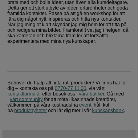
prata med och bolla ideér, utan även alla kursdeltagare.
Detta ger ett stort utbyte av idéer, erfarenheter och goda
framtida kontakter. Passa på att gå en workshop för att
lära dig något nytt, inspireras och hitta nya kontakter.
När jag minglat klart skyndar jag mig hem för att titta på
och redigera mina bilder. Framförallt vet jag i helgen, då
ska kameran och blixtarna fram för att fortsättta
experimentera med mina nya kunskaper.
Behöver du hjälp att hitta rätt produkter? Vi finns här för
dig – kontakta oss på
0770-77 11 00
, via vårt
kontaktformulär
eller besök oss i
våra butiker
. Gå med
i
vårt community
för att möta likasinnade kreatörer,
välkommen på våra kostnadsfria
event
, håll koll
på
produktnyheter
och lär dig mer i vår
kunskapsbank
.