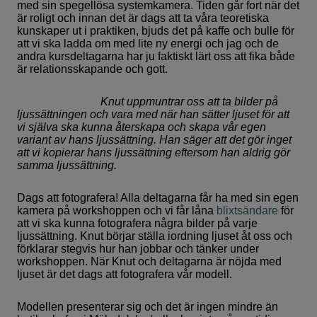
med sin spegellösa systemkamera. Tiden går fort när det
är roligt och innan det är dags att ta våra teoretiska
kunskaper ut i praktiken, bjuds det på kaffe och bulle för
att vi ska ladda om med lite ny energi och jag och de
andra kursdeltagarna har ju faktiskt lärt oss att fika både
är relationsskapande och gott.
Knut uppmuntrar oss att ta bilder på
ljussättningen och vara med när han sätter ljuset för att
vi själva ska kunna återskapa och skapa vår egen
variant av hans ljussättning. Han säger att det gör inget
att vi kopierar hans ljussättning eftersom han aldrig gör
samma ljussättning.
Dags att fotografera! Alla deltagarna får ha med sin egen
kamera på workshoppen och vi får låna
blixtsändare
för
att vi ska kunna fotografera några bilder på varje
ljussättning. Knut börjar ställa iordning ljuset åt oss och
förklarar stegvis hur han jobbar och tänker under
workshoppen. När Knut och deltagarna är nöjda med
ljuset är det dags att fotografera vår modell.
Modellen presenterar sig och det är ingen mindre än