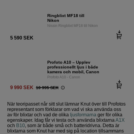
Ringblixt MF18 till
Nikon
Nissin Ringblixt MF18 till Nikon
5 590
SEK
Profoto A10 – Upplev
professionellt ljus i både
kamera och mobil, Canon
Profoto A10 - Canon
9 990
SEK
10 995
SEK
När teoripasset når sitt slut lämnar Knut över till Profotos
representant som förklarar om vad vi ska använda oss
av för blixtar och vad de olika
ljusformarna
ger för olika
egenskaper. Idag får vi testa och använda blixtarna
A1X
och
B10
, som är både små och batteridrivna. Detta är
blixtarna som Knut har med sig på location tillsammans