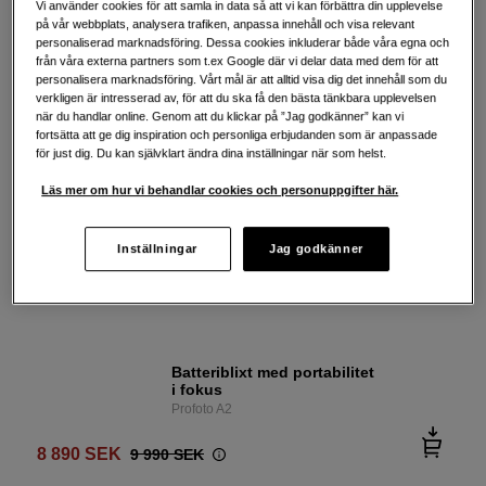
Vi använder cookies för att samla in data så att vi kan förbättra din upplevelse
oss inviduellt. Detta är första steget i relationskapandet
på vår webbplats, analysera trafiken, anpassa innehåll och visa relevant
oavsett om du ska fotografera någon eller hålla en
personaliserad marknadsföring. Dessa cookies inkluderar både våra egna och
workshop för dem. Knut säger att det som verkligen
från våra externa partners som t.ex Google där vi delar data med dem för att
sammanför individer innan en fotografering är att ta
personalisera marknadsföring. Vårt mål är att alltid visa dig det innehåll som du
några minuter och dricka en kopp kaffe tillsammans för
verkligen är intresserad av, för att du ska få den bästa tänkbara upplevelsen
att hamna på samma nivå.
när du handlar online. Genom att du klickar på ”Jag godkänner” kan vi
fortsätta att ge dig inspiration och personliga erbjudanden som är anpassade
för just dig. Du kan självklart ändra dina inställningar när som helst.
Läs mer om hur vi behandlar cookies och personuppgifter här.
Kompakt kamerablixt till
Ricoh GR IV
Ricoh Flash GF-2 WW
Inställningar
Jag godkänner
1 149
SEK
Batteriblixt med portabilitet
i fokus
Profoto A2
8 890
SEK
9 990
SEK