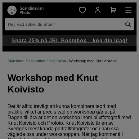
Hej, vad söker du efter?
Spara 25% på JBL Boombox – köp din idag!
Startsidan
Inspiration
Inspiration
Workshop med Knut Koivisto
Workshop med Knut
Koivisto
Det är alltid trevligt att kunna kombinera teori med
praktik, vilket är precis vad en workshop går ut på.
Dagen till ära är det en workshop inom blixtfotografi med
Knut Koivisto och Profoto. Knut Koivisto är en av
Sveriges mest kända porträttfotografer och han ska
vägleda oss under workshoppen. När jag kommer till