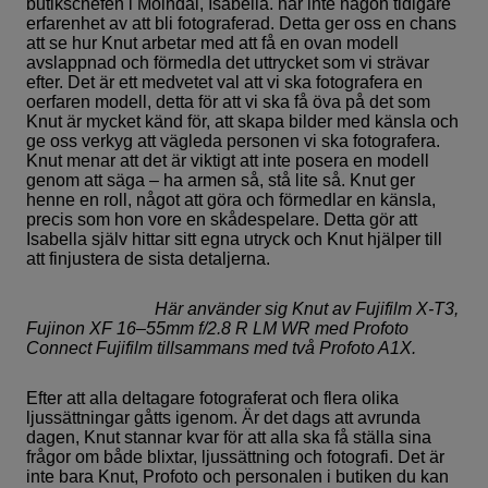
butikschefen i Mölndal, Isabella. har inte någon tidigare
erfarenhet av att bli fotograferad. Detta ger oss en chans
att se hur Knut arbetar med att få en ovan modell
avslappnad och förmedla det uttrycket som vi strävar
efter. Det är ett medvetet val att vi ska fotografera en
oerfaren modell, detta för att vi ska få öva på det som
Knut är mycket känd för, att skapa bilder med känsla och
ge oss verkyg att vägleda personen vi ska fotografera.
Knut menar att det är viktigt att inte posera en modell
genom att säga – ha armen så, stå lite så. Knut ger
henne en roll, något att göra och förmedlar en känsla,
precis som hon vore en skådespelare. Detta gör att
Isabella själv hittar sitt egna utryck och Knut hjälper till
att finjustera de sista detaljerna.
Här använder sig Knut av Fujifilm X-T3,
Fujinon XF 16–55mm f/2.8 R LM WR med Profoto
Connect Fujifilm tillsammans med två Profoto A1X.
Efter att alla deltagare fotograferat och flera olika
ljussättningar gåtts igenom. Är det dags att avrunda
dagen, Knut stannar kvar för att alla ska få ställa sina
frågor om både blixtar, ljussättning och fotografi. Det är
inte bara Knut, Profoto och personalen i butiken du kan