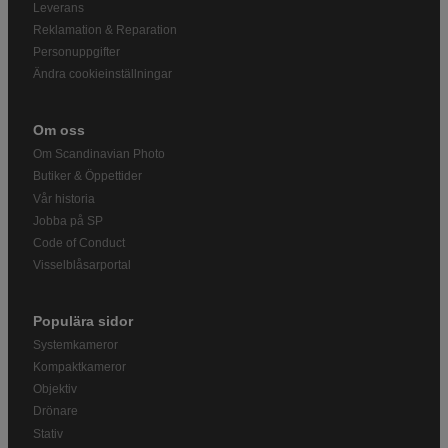
Leverans
Reklamation & Reparation
Personuppgifter
Ändra cookieinställningar
Om oss
Om Scandinavian Photo
Butiker & Öppettider
Vår historia
Jobba på SP
Code of Conduct
Visselblåsarportal
Populära sidor
Systemkameror
Kompaktkameror
Objektiv
Drönare
Stativ