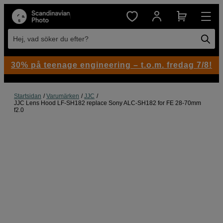
Hej, vad söker du efter?
30% på teenage engineering – t.o.m. fredag 7/8!
Startsidan
Varumärken
JJC
JJC Lens Hood LF-SH182 replace Sony ALC-SH182 for FE 28-70mm
f2.0