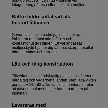
höja objektivets livslängd – särskilt vid
fotografering på resa eller ute i tuffa miljöer.
Bättre bildresultat vid alla
ljusförhållanden
Genom att blockera ströljus och sidoljus
förhindrar du oönskade reflexer och
kontrastförluster i bilden. Ett väl anpassat
motljusskydd hjälper dig få rena, skarpa resultat
både utomhus och i studio.
Lätt och tålig konstruktion
Tillverkad i motståndskraftig plast som står emot
hårda tag och väderförhållanden. Den låga vikten
gör att LF-SH182 alltid kan sitta monterad – utan
att påverka balansen eller hanterbarheten på
kameran.
Levereras med