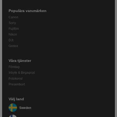
Populära varumärken
Canon
Sony
Fujifilm
Nikon
DJI
Godox
Våra tjänster
Företag
Inbyte & Begagnat
Fotokonst
Presentkort
Välj land
Sweden