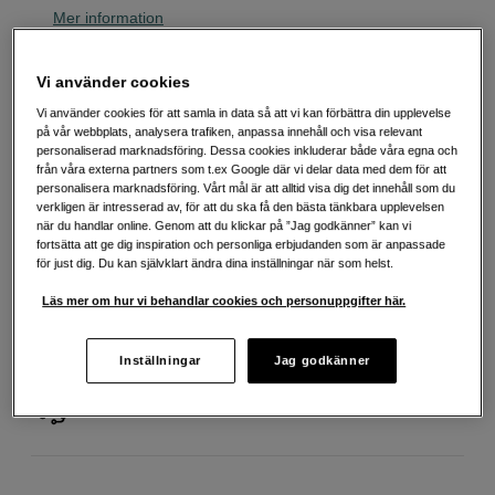
Mer information
Vi använder cookies
239
SEK
Vi använder cookies för att samla in data så att vi kan förbättra din upplevelse
Handla tryggt med delbetalning eller faktura
Info
på vår webbplats, analysera trafiken, anpassa innehåll och visa relevant
personaliserad marknadsföring. Dessa cookies inkluderar både våra egna och
från våra externa partners som t.ex Google där vi delar data med dem för att
Antal
Lägg i kundvagn
personalisera marknadsföring. Vårt mål är att alltid visa dig det innehåll som du
verkligen är intresserad av, för att du ska få den bästa tänkbara upplevelsen
när du handlar online. Genom att du klickar på ”Jag godkänner” kan vi
fortsätta att ge dig inspiration och personliga erbjudanden som är anpassade
för just dig. Du kan självklart ändra dina inställningar när som helst.
Läs mer om hur vi behandlar cookies och personuppgifter här.
Fri frakt vid köp över 1 500 kronor
Inställningar
Jag godkänner
Köp nu och betala inom 30 dagar
Personlig service och expertrådgivning