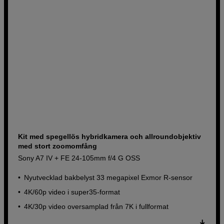
Kit med spegellös hybridkamera och allroundobjektiv
med stort zoomomfång
Sony A7 IV + FE 24-105mm f/4 G OSS
Nyutvecklad bakbelyst 33 megapixel Exmor R-sensor
4K/60p video i super35-format
4K/30p video oversamplad från 7K i fullformat