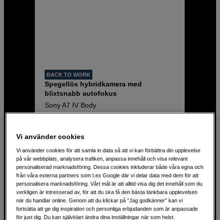
BACK TO WORK
Spegellös hybridkamera med
blixtsnabb autofokus
Sony A7 IV Body
33 megapixel sensor
Vi använder cookies
15 stegs dynamiskt omfång
Vi använder cookies för att samla in data så att vi kan förbättra din upplevelse
5-axlig bildstabilisering på 5,5 steg
på vår webbplats, analysera trafiken, anpassa innehåll och visa relevant
personaliserad marknadsföring. Dessa cookies inkluderar både våra egna och
23 790
SEK
från våra externa partners som t.ex Google där vi delar data med dem för att
personalisera marknadsföring. Vårt mål är att alltid visa dig det innehåll som du
verkligen är intresserad av, för att du ska få den bästa tänkbara upplevelsen
när du handlar online. Genom att du klickar på ”Jag godkänner” kan vi
fortsätta att ge dig inspiration och personliga erbjudanden som är anpassade
för just dig. Du kan självklart ändra dina inställningar när som helst.