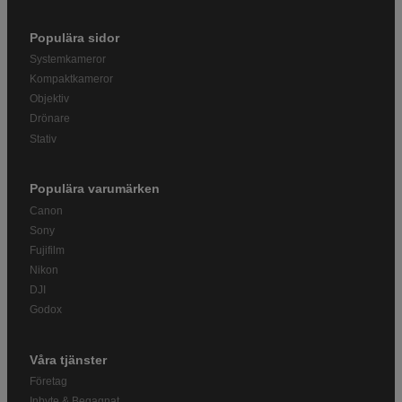
Populära sidor
Systemkameror
Kompaktkameror
Objektiv
Drönare
Stativ
Populära varumärken
Canon
Sony
Fujifilm
Nikon
DJI
Godox
Våra tjänster
Företag
Inbyte & Begagnat