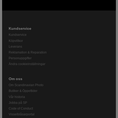
Kundservice
Kundservice
Köpvillkor
Leverans
Reklamation & Reparation
Personuppgifter
Ändra cookieinställningar
Om oss
Om Scandinavian Photo
Butiker & Öppettider
Vår historia
Jobba på SP
Code of Conduct
Visselblåsarportal