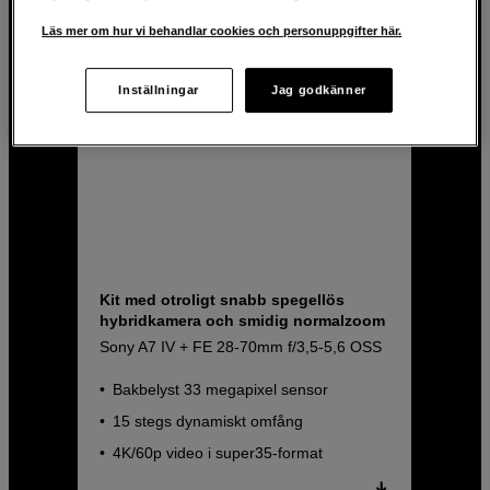
Läs mer om hur vi behandlar cookies och personuppgifter här.
Inställningar
Jag godkänner
Kit med otroligt snabb spegellös
hybridkamera och smidig normalzoom
Sony A7 IV + FE 28-70mm f/3,5-5,6 OSS
Bakbelyst 33 megapixel sensor
15 stegs dynamiskt omfång
4K/60p video i super35-format