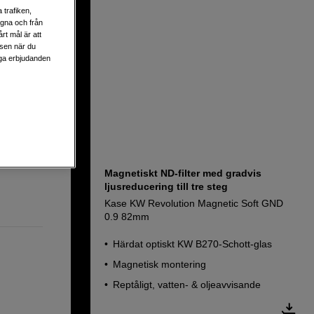
 trafiken,
egna och från
9 77mm
rt mål är att
lsen när du
liga erbjudanden
Magnetiskt ND-filter med gradvis
ljusreducering till tre steg
Kase KW Revolution Magnetic Soft GND
0.9 82mm
Härdat optiskt KW B270-Schott-glas
Magnetisk montering
Reptåligt, vatten- & oljeavvisande