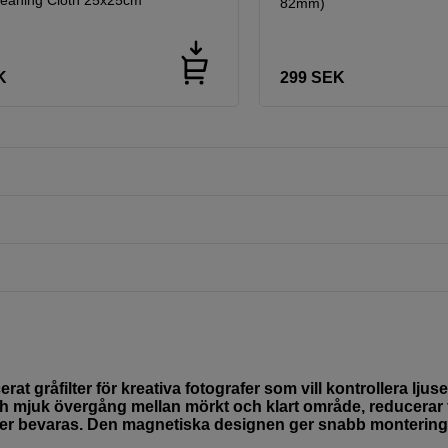
82mm)
K
299
SEK
 gråfilter för kreativa fotografer som vill kontrollera ljuset
 mjuk övergång mellan mörkt och klart område, reducerar fi
jer bevaras. Den magnetiska designen ger snabb monterin