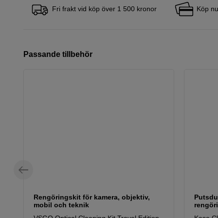
Fri frakt vid köp över 1 500 kronor
Köp nu
Passande tillbehör
Rengöringskit för kamera, objektiv,
Putsdu
mobil och teknik
rengöri
VSGO Optical Cleaning Kit Travel Edition-
Kase C