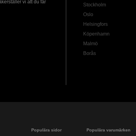
rställer vi att du får
Stockholm
Oslo
Helsingfors
Köpenhamn
Malmö
Borås
Populära sidor
Populära varumärken