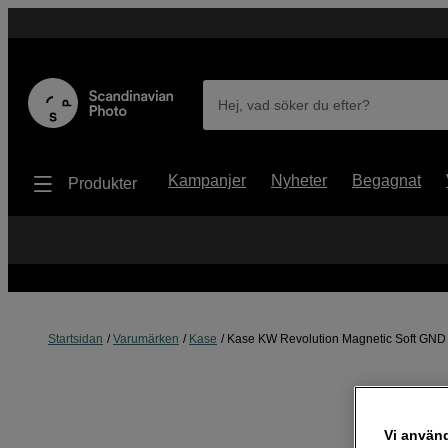
Hej, vad söker du efter?
Kampanjer
Nyheter
Begagnat
Produkter
Startsidan
Varumärken
Kase
Kase KW Revolution Magnetic Soft GND
Vi använ