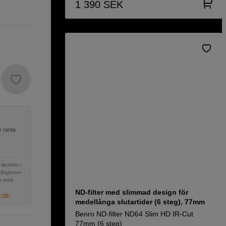
1 390
SEK
v ränta
 skulden i
vårigheter
r stöd,
ND-filter med slimmad design för
flik)
medellånga slutartider (6 steg), 77mm
Benro ND-filter ND64 Slim HD IR-Cut
77mm (6 steg)