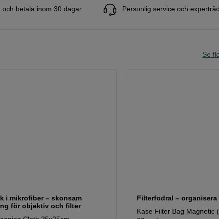
 och betala inom 30 dagar
Personlig service och expertrå
Se fle
k i mikrofiber – skonsam
Filterfodral – organisera 
ng för objektiv och filter
Kase Filter Bag Magnetic (5
leaning Cloth 25x25cm