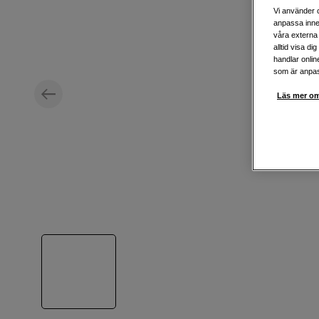
Vi använder c
anpassa inne
våra externa 
alltid visa d
handlar onlin
som är anpass
Läs mer om