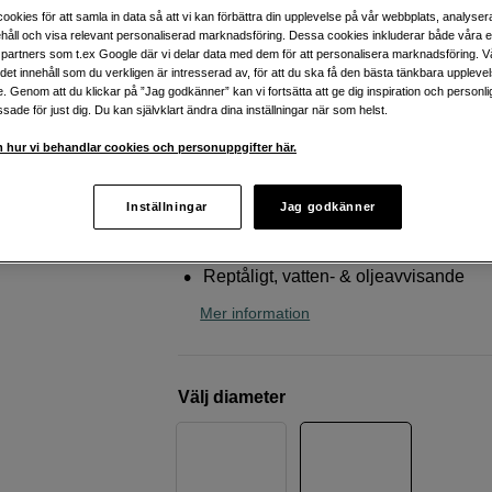
ljusreducering till tre steg
ookies för att samla in data så att vi kan förbättra din upplevelse på vår webbplats, analysera
håll och visa relevant personaliserad marknadsföring. Dessa cookies inkluderar både våra 
Kase
KW Revolution Magnetic Soft GND 0.
partners som t.ex Google där vi delar data med dem för att personalisera marknadsföring. Vå
ig det innehåll som du verkligen är intresserad av, för att du ska få den bästa tänkbara uppleve
e. Genom att du klickar på ”Jag godkänner” kan vi fortsätta att ge dig inspiration och person
ade för just dig. Du kan självklart ändra dina inställningar när som helst.
Webblager
:
Finns i lager
Butikslager
:
Visa butik
 hur vi behandlar cookies och personuppgifter här.
Inställningar
Jag godkänner
Härdat optiskt KW B270-Schott-glas
Magnetisk montering
Reptåligt, vatten- & oljeavvisande
Mer information
Välj diameter