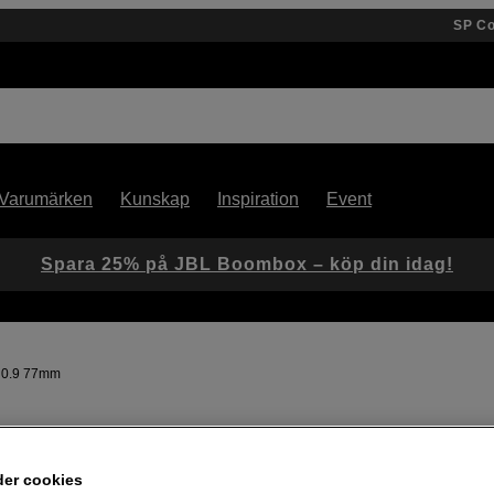
SP C
Varumärken
Kunskap
Inspiration
Event
Spara 25% på JBL Boombox – köp din idag!
 0.9 77mm
Artikelnummer: 1102672
Magnetiskt ND-filter med grad
der cookies