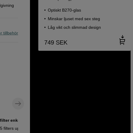
dgivning
Optiskt B270-glas
Minskar ljuset med sex steg
Låg vikt och slimmad design
r tillbehör
749
SEK
filter enkelt
Rengöringspenna för teknik och
utrusning
 filters up to
VSGO Lens Cleaning Pen