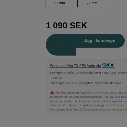
82 mm
77 mm
1 090
SEK
Antal
Lägg i kundvagn
Delbetala från 73 SEK/mån via
Exempel: 48 mån, 73 SEK/mån, totalt 4 083 SEK, effekti
10,45 %
Startavgift 579 SEK, aviavgift 45 SEK/mån tillkommer
Att låna kostar pengar!
Om du inte kan betala tillbaka
tid riskerar du en betalningsanmärkning. Det kan leda till s
att få hyra bostad, teckna abonnemang och få nya lån. Fö
vänd dig till budget- och skuldrådgivningen i din kommun.
Kontaktuppgifter finns på
konsumentverket.se (öppnas i ny 