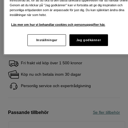
intresserad av, för att du ska få den bästa tänkbara upplevelsen när du handlar online
Exempel: 48 mån, 75 SEK/mån, totalt 4 179 SEK, effektiv ränta 10,45 %
Genom att du klickar på ”Jag godkänner” kan vi fortsätta att ge dig inspiration och
Startavgift 579 SEK, aviavgift 45 SEK/mån tillkommer
personliga erbjudanden som är anpassade för just dig. Du kan självklart ändra dina
inställningar när som helst.
Att låna kostar pengar!
Om du inte kan betala tillbaka skulden i tid
riskerar du en betalningsanmärkning. Det kan leda till svårigheter att få hyra
Läs mer om hur vi behandlar cookies och personuppgifter här.
bostad, teckna abonnemang och få nya lån. För stöd, vänd dig till budget-
och skuldrådgivningen i din kommun. Kontaktuppgifter finns på
konsumentverket.se (öppnas i ny flik)
Inställningar
Jag godkänner
Fri frakt vid köp över 1 500 kronor
Köp nu och betala inom 30 dagar
Personlig service och expertrådgivning
Passande tillbehör
Se fler tillbehör