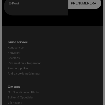
E-Post
PRENUMERERA
Kundservice
Kundservice
Köpvillkor
Leverans
Reklamation & Reparation
Personuppgifter
Ändra cookieinställningar
Om oss
Om Scandinavian Photo
Butiker & Öppettider
Vår historia