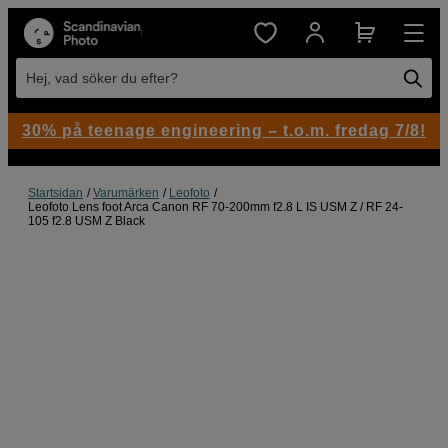
Hej, vad söker du efter?
30% på teenage engineering – t.o.m. fredag 7/8!
Startsidan
Varumärken
Leofoto
Leofoto Lens foot Arca Canon RF 70-200mm f2.8 L IS USM Z / RF 24-
105 f2.8 USM Z Black