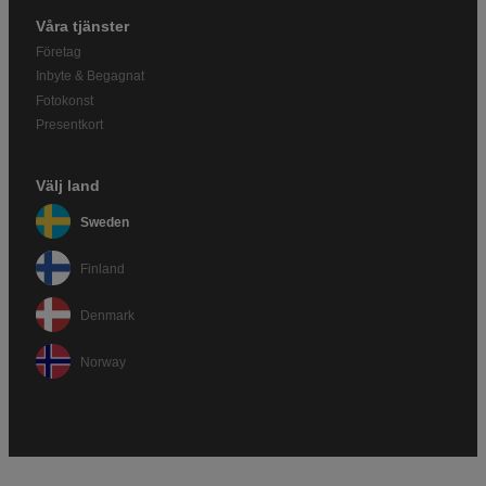
Våra tjänster
Företag
Inbyte & Begagnat
Fotokonst
Presentkort
Välj land
Sweden
Finland
Denmark
Norway