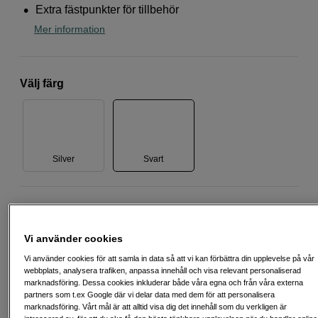
Extra fästpunkter för tillbehör
Mer information
Välj färg
Silver
Svart
1 190
SEK
Vi använder cookies
Antal
Lägg i kundvagn
Vi använder cookies för att samla in data så att vi kan förbättra din upplevelse på vår
webbplats, analysera trafiken, anpassa innehåll och visa relevant personaliserad
marknadsföring. Dessa cookies inkluderar både våra egna och från våra externa
partners som t.ex Google där vi delar data med dem för att personalisera
marknadsföring. Vårt mål är att alltid visa dig det innehåll som du verkligen är
Delbetala från 75 SEK/mån via