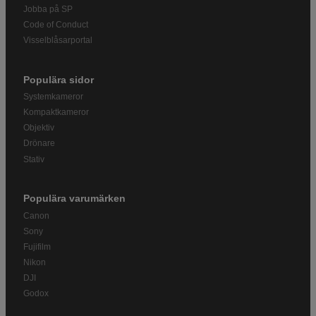
Jobba på SP
Code of Conduct
Visselblåsarportal
Populära sidor
Systemkameror
Kompaktkameror
Objektiv
Drönare
Stativ
Populära varumärken
Canon
Sony
Fujifilm
Nikon
DJI
Godox