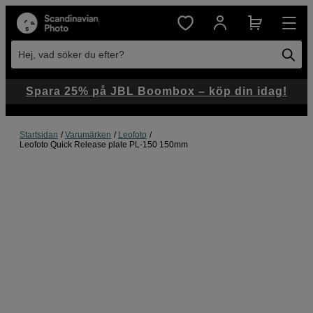
Hej, vad söker du efter?
Spara 25% på JBL Boombox – köp din idag!
Startsidan
Varumärken
Leofoto
Leofoto Quick Release plate PL-150 150mm