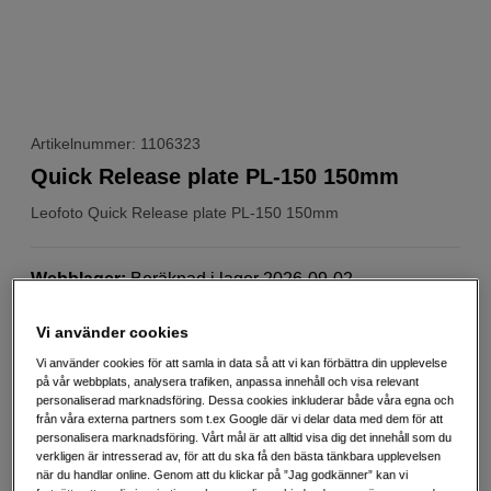
Artikelnummer: 1106323
Quick Release plate PL-150 150mm
Leofoto
Quick Release plate PL-150 150mm
Webblager
:
Beräknad i lager 2026-09-02
Butikslager
:
Visa butik
Vi använder cookies
Vi använder cookies för att samla in data så att vi kan förbättra din upplevelse
299
SEK
på vår webbplats, analysera trafiken, anpassa innehåll och visa relevant
personaliserad marknadsföring. Dessa cookies inkluderar både våra egna och
Handla tryggt med delbetalning eller faktura
Info
från våra externa partners som t.ex Google där vi delar data med dem för att
personalisera marknadsföring. Vårt mål är att alltid visa dig det innehåll som du
Antal
Lägg i kundvagn
verkligen är intresserad av, för att du ska få den bästa tänkbara upplevelsen
när du handlar online. Genom att du klickar på ”Jag godkänner” kan vi