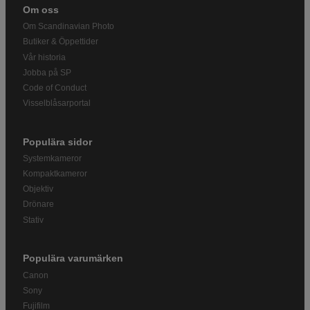
Om oss
Om Scandinavian Photo
Butiker & Öppettider
Vår historia
Jobba på SP
Code of Conduct
Visselblåsarportal
Populära sidor
Systemkameror
Kompaktkameror
Objektiv
Drönare
Stativ
Populära varumärken
Canon
Sony
Fujifilm