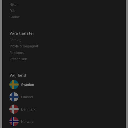
Nikon
DJI
Godox
Våra tjänster
Företag
Inbyte & Begagnat
Fotokonst
Presentkort
Välj land
Sweden
Finland
Denmark
Norway