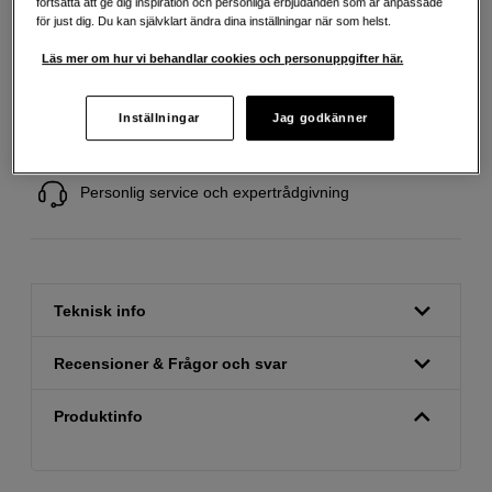
fortsätta att ge dig inspiration och personliga erbjudanden som är anpassade
för just dig. Du kan självklart ändra dina inställningar när som helst.
Läs mer om hur vi behandlar cookies och personuppgifter här.
Fri frakt vid köp över 1 500 kronor
Inställningar
Jag godkänner
Köp nu och betala inom 30 dagar
Personlig service och expertrådgivning
Teknisk info
Recensioner & Frågor och svar
Produktinfo