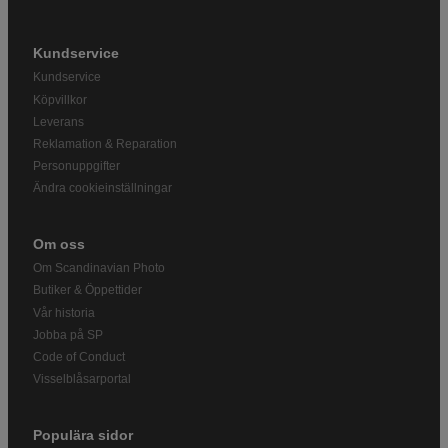
Kundservice
Kundservice
Köpvillkor
Leverans
Reklamation & Reparation
Personuppgifter
Ändra cookieinställningar
Om oss
Om Scandinavian Photo
Butiker & Öppettider
Vår historia
Jobba på SP
Code of Conduct
Visselblåsarportal
Populära sidor