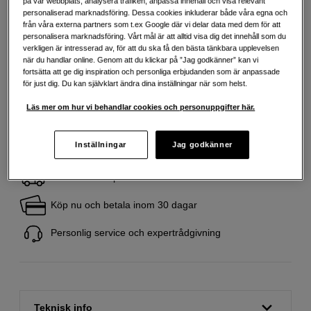
på vår webbplats, analysera trafiken, anpassa innehåll och visa relevant
personaliserad marknadsföring. Dessa cookies inkluderar både våra egna och
från våra externa partners som t.ex Google där vi delar data med dem för att
333
SEK
personalisera marknadsföring. Vårt mål är att alltid visa dig det innehåll som du
verkligen är intresserad av, för att du ska få den bästa tänkbara upplevelsen
Handla tryggt med delbetalning eller faktura
Info
när du handlar online. Genom att du klickar på ”Jag godkänner” kan vi
fortsätta att ge dig inspiration och personliga erbjudanden som är anpassade
Antal
för just dig. Du kan självklart ändra dina inställningar när som helst.
Lägg i kundvagn
Läs mer om hur vi behandlar cookies och personuppgifter här.
Inställningar
Jag godkänner
Fri frakt vid köp över 1 500 kronor
Köp nu och betala inom 30 dagar
Personlig service och expertrådgivning
Teknisk info