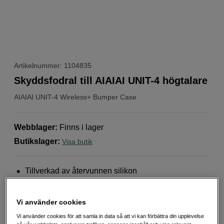
Artikelnummer: 1104835
Skyddsfodral till AIAIAI UNIT-4 högtalare
AIAIAI
UNIT-4 Wireless+ Bumper Case
Webblager
:
Finns i lager
Butikslager
:
Visa butik
Tillverkad av återvunnen silikon
Skydd mot slitage och stötar
Perfekt passform för UNIT 4
Vi använder cookies
Mer information
Vi använder cookies för att samla in data så att vi kan förbättra din upplevelse