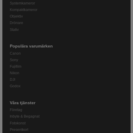
Systemkameror
Kompaktkameror
Objektiv
Drönare
Stativ
Populära varumärken
Canon
Sony
Fujifilm
Nikon
DJI
Godox
Våra tjänster
Företag
Inbyte & Begagnat
Fotokonst
Presentkort