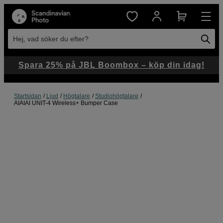
Hej, vad söker du efter?
Spara 25% på JBL Boombox – köp din idag!
Startsidan
Ljud
Högtalare
Studiohögtalare
AIAIAI UNIT-4 Wireless+ Bumper Case