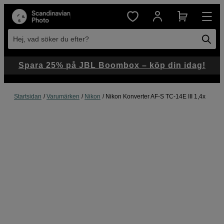
Hej, vad söker du efter?
Spara 25% på JBL Boombox – köp din idag!
Startsidan
Varumärken
Nikon
Nikon Konverter AF-S TC-14E III 1,4x