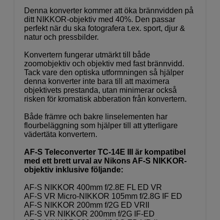
Denna konverter kommer att öka brännvidden på
ditt NIKKOR-objektiv med 40%. Den passar
perfekt när du ska fotografera t.ex. sport, djur &
natur och pressbilder.
Konvertern fungerar utmärkt till både
zoomobjektiv och objektiv med fast brännvidd.
Tack vare den optiska utformningen så hjälper
denna konverter inte bara till att maximera
objektivets prestanda, utan minimerar också
risken för kromatisk abberation från konvertern.
Både främre och bakre linselementen har
flourbeläggning som hjälper till att ytterligare
vädertäta konvertern.
AF-S Teleconverter TC-14E III är kompatibel
med ett brett urval av Nikons AF-S NIKKOR-
objektiv inklusive följande:
AF-S NIKKOR 400mm f/2.8E FL ED VR
AF-S VR Micro-NIKKOR 105mm f/2.8G IF ED
AF-S NIKKOR 200mm f/2G ED VRII
AF-S VR NIKKOR 200mm f/2G IF-ED