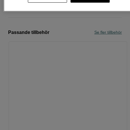
Personlig service och expertrådgivning
Passande tillbehör
Se fler tillbehör