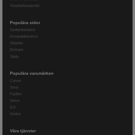
Visselblåsarportal
Populära sidor
Systemkameror
Kompaktkameror
Objektiv
Drönare
Stativ
Populära varumärken
Canon
Sony
Fujifilm
Nikon
DJI
Godox
Våra tjänster