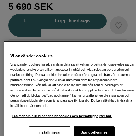
5 690
SEK
Antal
Lägg i kundvagn
Delbetala från 189 SEK/mån via
Exempel: 48 mån, 189 SEK/mån, totalt 9 651 SEK, effektiv ränta 10,45 %
Vi använder cookies
Startavgift 579 SEK, aviavgift 45 SEK/mån tillkommer
Vi använder cookies för att samla in data så att vi kan förbättra din upplevelse på vår
webbplats, analysera trafiken, anpassa innehåll och visa relevant personaliserad
Att låna kostar pengar!
Om du inte kan betala tillbaka skulden i tid
riskerar du en betalningsanmärkning. Det kan leda till svårigheter att få hyra
marknadsföring. Dessa cookies inkluderar både våra egna och från våra externa
bostad, teckna abonnemang och få nya lån. För stöd, vänd dig till budget-
partners som t.ex Google där vi delar data med dem för att personalisera
och skuldrådgivningen i din kommun. Kontaktuppgifter finns på
marknadsföring. Vårt mål är att alltid visa dig det innehåll som du verkligen är
konsumentverket.se (öppnas i ny flik)
intresserad av, för att du ska få den bästa tänkbara upplevelsen när du handlar online
Genom att du klickar på ”Jag godkänner” kan vi fortsätta att ge dig inspiration och
personliga erbjudanden som är anpassade för just dig. Du kan självklart ändra dina
inställningar när som helst.
Läs mer om hur vi behandlar cookies och personuppgifter här.
Fri frakt vid köp över 1 500 kronor
Köp nu och betala inom 30 dagar
Inställningar
Jag godkänner