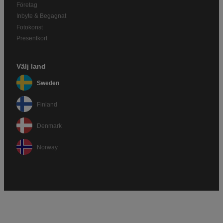
Företag
Inbyte & Begagnat
Fotokonst
Presentkort
Välj land
Sweden
Finland
Denmark
Norway