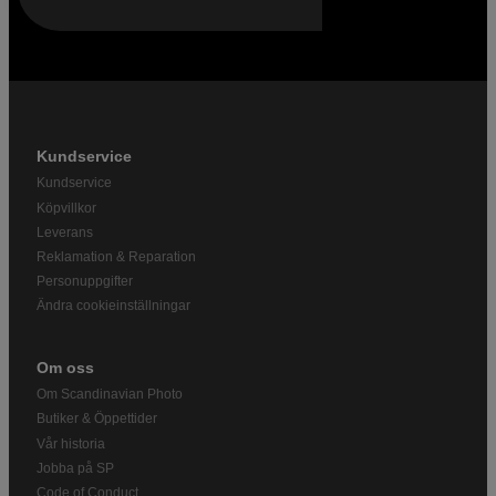
Kundservice
Kundservice
Köpvillkor
Leverans
Reklamation & Reparation
Personuppgifter
Ändra cookieinställningar
Om oss
Om Scandinavian Photo
Butiker & Öppettider
Vår historia
Jobba på SP
Code of Conduct