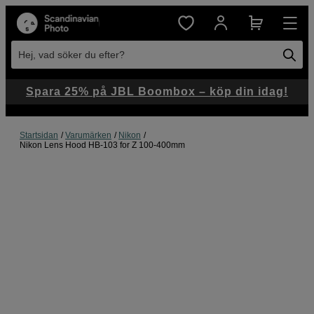
Hej, vad söker du efter?
Spara 25% på JBL Boombox – köp din idag!
Startsidan
Varumärken
Nikon
Nikon Lens Hood HB-103 for Z 100-400mm