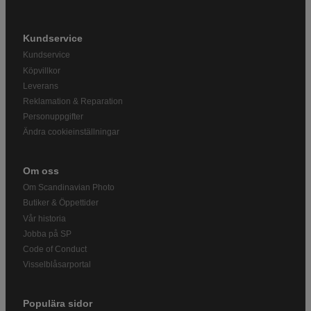
Kundservice
Kundservice
Köpvillkor
Leverans
Reklamation & Reparation
Personuppgifter
Ändra cookieinställningar
Om oss
Om Scandinavian Photo
Butiker & Öppettider
Vår historia
Jobba på SP
Code of Conduct
Visselblåsarportal
Populära sidor