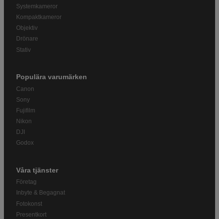
Systemkameror
Kompaktkameror
Objektiv
Drönare
Stativ
Populära varumärken
Canon
Sony
Fujifilm
Nikon
DJI
Godox
Våra tjänster
Företag
Inbyte & Begagnat
Fotokonst
Presentkort