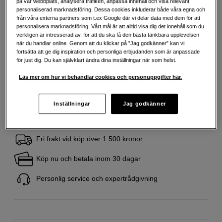
på vår webbplats, analysera trafiken, anpassa innehåll och visa relevant
Mer information
personaliserad marknadsföring. Dessa cookies inkluderar både våra egna och
från våra externa partners som t.ex Google där vi delar data med dem för att
personalisera marknadsföring. Vårt mål är att alltid visa dig det innehåll som du
verkligen är intresserad av, för att du ska få den bästa tänkbara upplevelsen
499
SEK
när du handlar online. Genom att du klickar på ”Jag godkänner” kan vi
fortsätta att ge dig inspiration och personliga erbjudanden som är anpassade
Handla tryggt med delbetalning eller faktura
Info
för just dig. Du kan självklart ändra dina inställningar när som helst.
Antal
Lägg i kundvagn
Läs mer om hur vi behandlar cookies och personuppgifter här.
Inställningar
Jag godkänner
Fri frakt vid köp över 1 500 kronor
Köp nu och betala inom 30 dagar
Personlig service och expertrådgivning