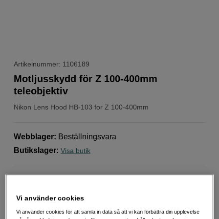
Artikelnummer: 1106189
Motljusskydd för Z 100-400mm
teleobjektiv
Nikon
Lens Hood HB-103 for Z 100-400mm
Webblager
:
Beställningsvara
Butikslager
:
Visa butik
Motljusskydd för Z 100–400mm
Skyddar mot oönskat ljusinsläpp
Vi använder cookies
Vridlås för enkel och säker montering
Vi använder cookies för att samla in data så att vi kan förbättra din upplevelse