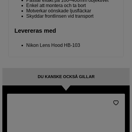
Passar exakt på 100–400mm objektivet
Enkel att montera och ta bort
Motverkar oönskade ljusfläckar
Skyddar frontlinsen vid transport
Levereras med
Nikon Lens Hood HB-103
DU KANSKE OCKSÅ GILLAR