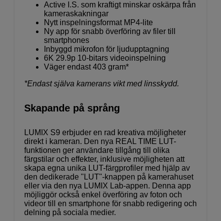
Active I.S. som kraftigt minskar oskärpa från
kameraskakningar
Nytt inspelningsformat MP4-lite
Ny app för snabb överföring av filer till
smartphones
Inbyggd mikrofon för ljudupptagning
6K 29.9p 10-bitars videoinspelning
Väger endast 403 gram*
*Endast själva kamerans vikt med linsskydd.
Skapande på språng
LUMIX S9 erbjuder en rad kreativa möjligheter
direkt i kameran. Den nya REAL TIME LUT-
funktionen ger användare tillgång till olika
färgstilar och effekter, inklusive möjligheten att
skapa egna unika LUT-färgprofiler med hjälp av
den dedikerade "LUT"-knappen på kamerahuset
eller via den nya LUMIX Lab-appen. Denna app
möjliggör också enkel överföring av foton och
videor till en smartphone för snabb redigering och
delning på sociala medier.