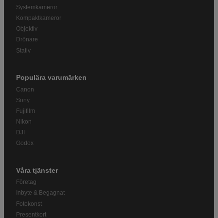
Systemkameror
Kompaktkameror
Objektiv
Drönare
Stativ
Populära varumärken
Canon
Sony
Fujifilm
Nikon
DJI
Godox
Våra tjänster
Företag
Inbyte & Begagnat
Fotokonst
Presentkort