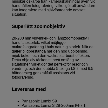
minskar oskärpa från kameraskakningar även vid
handhållen fotografering, vilket gör att användare
kan fotografera med självförtroende oavsett
situation.
Superlätt zoomobjektiv
28-200 mm vidvinkel- och långzoomobjektiv i
handflatestorlek, vilket möjliggör
makrofotografering i halv naturlig storlek. När det
gäller bildprestanda har den hög upplösning,
mjuk bokeh och den vackra starburst-effekten.
Detta objektiv täcker ett brett omfång av
situationer, vilket gör det perfekt för resor och
vandring, och den dubbla 5-axliga I.S.2 med 6,5
bländarsteg ger kraftfull assistans vid
fotografering.
Levereras med
Panasonic Lumix S9
Panasonic Lumix S 28-200mm f/4-7,1