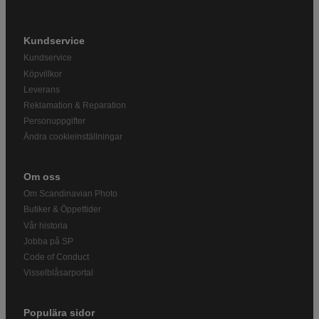
Kundservice
Kundservice
Köpvillkor
Leverans
Reklamation & Reparation
Personuppgifter
Ändra cookieinställningar
Om oss
Om Scandinavian Photo
Butiker & Öppettider
Vår historia
Jobba på SP
Code of Conduct
Visselblåsarportal
Populära sidor