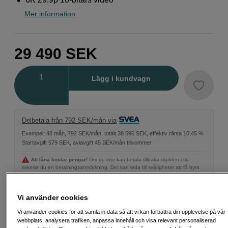
Mer information
29 490
SEK
Antal
Lägg i kundvagn
Delbetala från 792 SEK/mån via
Exempel: 48 mån, 792 SEK/mån, totalt 38 595 SEK, effektiv ränta 10,45 %
Startavgift 579 SEK, aviavgift 45 SEK/mån tillkommer
Att låna kostar pengar!
Om du inte kan betala tillbaka skulden i tid
riskerar du en betalningsanmärkning. Det kan leda till svårigheter att få hyra
bostad, teckna abonnemang och få nya lån. För stöd, vänd dig till budget-
och skuldrådgivningen i din kommun. Kontaktuppgifter finns på
konsumentverket.se (öppnas i ny flik)
Vi använder cookies
Vi använder cookies för att samla in data så att vi kan förbättra din upplevelse på vår
webbplats, analysera trafiken, anpassa innehåll och visa relevant personaliserad