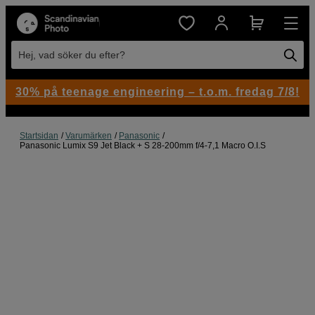
Hej, vad söker du efter?
30% på teenage engineering – t.o.m. fredag 7/8!
Startsidan
Varumärken
Panasonic
Panasonic Lumix S9 Jet Black + S 28-200mm f/4-7,1 Macro O.I.S