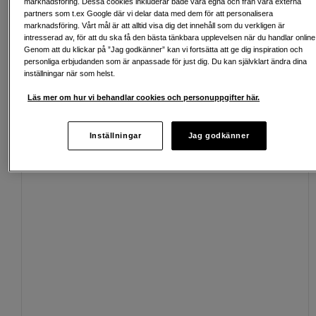
marknadsföring. Dessa cookies inkluderar både våra egna och från våra externa
partners som t.ex Google där vi delar data med dem för att personalisera
Fri frakt vid köp över 1 500 kronor
marknadsföring. Vårt mål är att alltid visa dig det innehåll som du verkligen är
intresserad av, för att du ska få den bästa tänkbara upplevelsen när du handlar online
Köp nu och betala inom 30 dagar
Genom att du klickar på ”Jag godkänner” kan vi fortsätta att ge dig inspiration och
personliga erbjudanden som är anpassade för just dig. Du kan självklart ändra dina
Personlig service och expertrådgivning
inställningar när som helst.
Läs mer om hur vi behandlar cookies och personuppgifter här.
Inställningar
Jag godkänner
Passande tillbehör
Se fler tillbehör