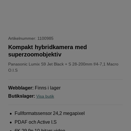
Artikelnummer: 1100985
Kompakt hybridkamera med
superzoomobjektiv
Panasonic
Lumix S9 Jet Black + S 28-200mm f/4-7,1 Macro
O.I.S
Webblager
:
Finns i lager
Butikslager
:
Visa butik
Fullformatssensor 24,2 megapixel
PDAF och Active I.S
6K 29.9p 10-bitars video