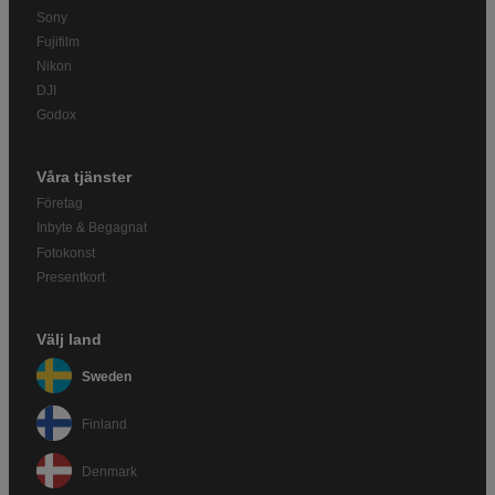
Sony
Fujifilm
Nikon
DJI
Godox
Våra tjänster
Företag
Inbyte & Begagnat
Fotokonst
Presentkort
Välj land
Sweden
Finland
Denmark