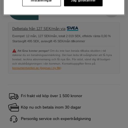
Inställningar
Jag godkänner
Antal
Lägg i kundvagn
Delbetala från 127 SEK/mån via
Exempel: 12 mån, 127 SEK/mån, totalt 2 019 SEK, effektiv ränta 0,00 %
Startavgift 495 SEK, aviavgift 45 SEK/mån tillkommer
Att låna kostar pengar!
Om du inte kan betala tillbaka skulden i tid
riskerar du en betalningsanmärkning. Det kan leda till svårigheter att få hyra
bostad, teckna abonnemang och få nya lån. För stöd, vänd dig till budget-
och skuldrådgivningen i din kommun. Kontaktuppgifter finns på
konsumentverket.se (öppnas i ny flik)
Fri frakt vid köp över 1 500 kronor
Köp nu och betala inom 30 dagar
Personlig service och expertrådgivning