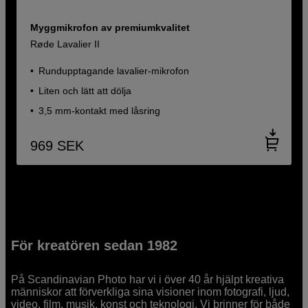
Myggmikrofon av premiumkvalitet
Røde Lavalier II
Rundupptagande lavalier-mikrofon
Liten och lätt att dölja
3,5 mm-kontakt med låsring
969
SEK
För kreatören sedan 1982
På Scandinavian Photo har vi i över 40 år hjälpt kreativa
människor att förverkliga sina visioner inom fotografi, ljud,
video, film, musik, konst och teknologi. Vi brinner för både