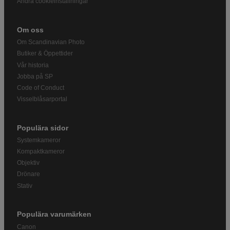
Ändra cookieinställningar
Om oss
Om Scandinavian Photo
Butiker & Öppettider
Vår historia
Jobba på SP
Code of Conduct
Visselblåsarportal
Populära sidor
Systemkameror
Kompaktkameror
Objektiv
Drönare
Stativ
Populära varumärken
Canon