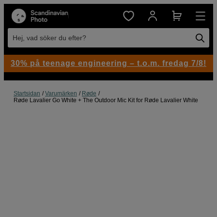
Hej, vad söker du efter?
30% på teenage engineering – t.o.m. fredag 7/8!
Startsidan
Varumärken
Røde
Røde Lavalier Go White + The Outdoor Mic Kit for Røde Lavalier White