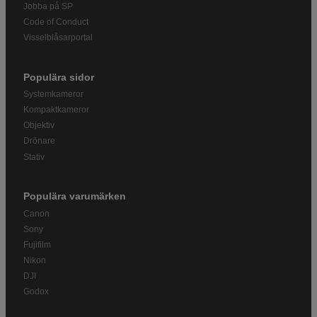
Jobba på SP
Code of Conduct
Visselblåsarportal
Populära sidor
Systemkameror
Kompaktkameror
Objektiv
Drönare
Stativ
Populära varumärken
Canon
Sony
Fujifilm
Nikon
DJI
Godox