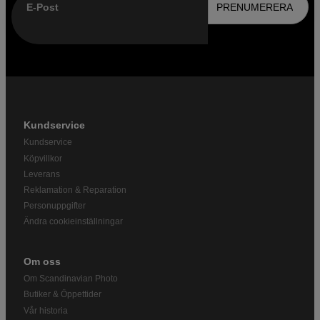
E-Post
PRENUMERERA
Kundservice
Kundservice
Köpvillkor
Leverans
Reklamation & Reparation
Personuppgifter
Ändra cookieinställningar
Om oss
Om Scandinavian Photo
Butiker & Öppettider
Vår historia