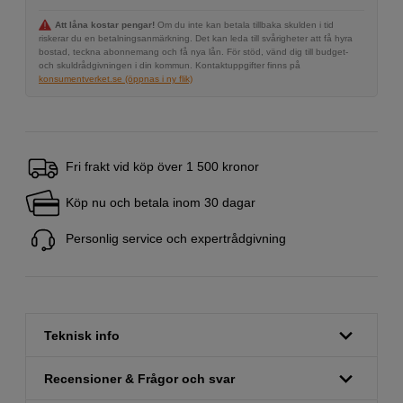
Att låna kostar pengar!
Om du inte kan betala tillbaka skulden i tid
riskerar du en betalningsanmärkning. Det kan leda till svårigheter att få hyra
bostad, teckna abonnemang och få nya lån. För stöd, vänd dig till budget-
och skuldrådgivningen i din kommun. Kontaktuppgifter finns på
konsumentverket.se (öppnas i ny flik)
Fri frakt vid köp över 1 500 kronor
Köp nu och betala inom 30 dagar
Personlig service och expertrådgivning
Teknisk info
Recensioner & Frågor och svar