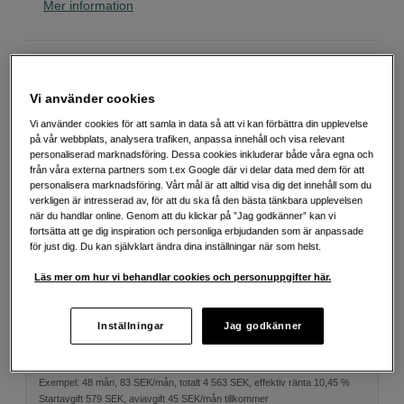
Mer information
Välj variant
Vi använder cookies
Vi använder cookies för att samla in data så att vi kan förbättra din upplevelse
på vår webbplats, analysera trafiken, anpassa innehåll och visa relevant
personaliserad marknadsföring. Dessa cookies inkluderar både våra egna och
från våra externa partners som t.ex Google där vi delar data med dem för att
15m
7,5m
personalisera marknadsföring. Vårt mål är att alltid visa dig det innehåll som du
verkligen är intresserad av, för att du ska få den bästa tänkbara upplevelsen
när du handlar online. Genom att du klickar på ”Jag godkänner” kan vi
fortsätta att ge dig inspiration och personliga erbjudanden som är anpassade
1 490
SEK
för just dig. Du kan självklart ändra dina inställningar när som helst.
Läs mer om hur vi behandlar cookies och personuppgifter här.
Antal
Lägg i kundvagn
Inställningar
Jag godkänner
Delbetala från 83 SEK/mån via
Exempel: 48 mån, 83 SEK/mån, totalt 4 563 SEK, effektiv ränta 10,45 %
Startavgift 579 SEK, aviavgift 45 SEK/mån tillkommer