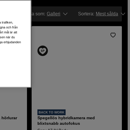
Visa som:
Galleri
Sortera
:
Mest sålda
 trafiken,
egna och från
rt mål är att
lsen när du
liga erbjudanden
BACK TO WORK
 hörlurar
Spegellös hybridkamera med
blixtsnabb autofokus