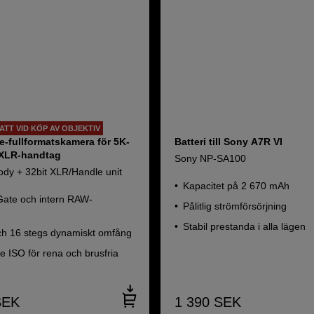
BATT VID KÖP AV OBJEKTIV
e-fullformatskamera för 5K-
Batteri till Sony A7R VI
 XLR-handtag
Sony NP-SA100
dy + 32bit XLR/Handle unit
Kapacitet på 2 670 mAh
ate och intern RAW-
Pålitlig strömförsörjning
Stabil prestanda i alla lägen
h 16 stegs dynamiskt omfång
 ISO för rena och brusfria
SEK
1 390
SEK