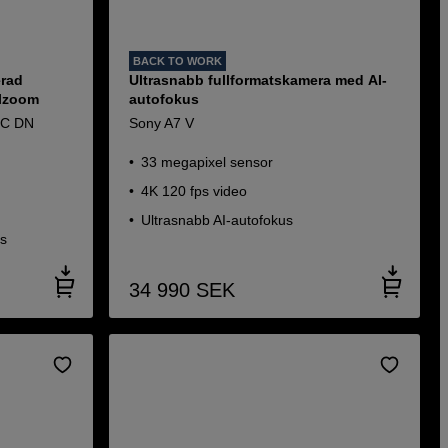
BACK TO WORK
rad
Ultrasnabb fullformatskamera med AI-
alzoom
autofokus
DC DN
Sony A7 V
33 megapixel sensor
4K 120 fps video
Ultrasnabb AI-autofokus
us
34 990
SEK