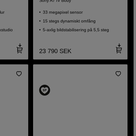
Sony A7 IV Body
lur
33 megapixel sensor
15 stegs dynamiskt omfång
kstudio
5-axlig bildstabilisering på 5,5 steg
23 790
SEK