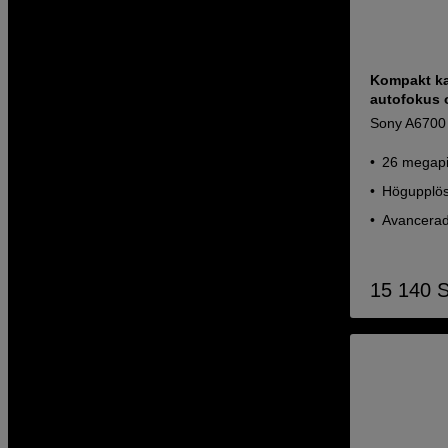
Kompakt k
autofokus 
Sony A6700
26 megapi
Högupplös
Avancerad
15 140