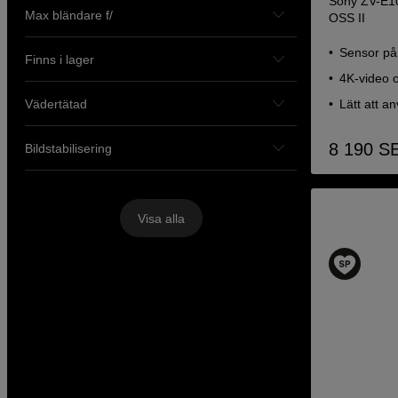
Sony ZV-E10
Max bländare f/
OSS II
Sensor på
Finns i lager
4K-video 
Vädertätad
Lätt att a
8 190
S
Bildstabilisering
Visa alla