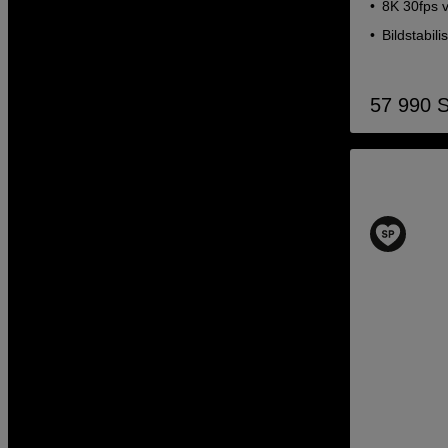
8K 30fps 
Bildstabili
57 990