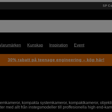
SP C
Varumärken
Kunskap
Inspiration
Event
30% rabatt på teenage engineering – köp här!
emkameror, kompakta systemkameror, kompaktkameror, objektiv,
ter med allt från instegsmodeller till proffesionella high end-kam