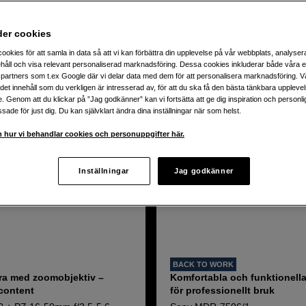
odukter
der cookies
ookies för att samla in data så att vi kan förbättra din upplevelse på vår webbplats, analysera
håll och visa relevant personaliserad marknadsföring. Dessa cookies inkluderar både våra 
partners som t.ex Google där vi delar data med dem för att personalisera marknadsföring. Vå
ig det innehåll som du verkligen är intresserad av, för att du ska få den bästa tänkbara uppleve
e. Genom att du klickar på ”Jag godkänner” kan vi fortsätta att ge dig inspiration och person
ade för just dig. Du kan självklart ändra dina inställningar när som helst.
 hur vi behandlar cookies och personuppgifter här.
Inställningar
Jag godkänner
BACK TO WORK
a med zoomobjektiv –
Komfortabla och funktionella
 content
för professionellt bruk