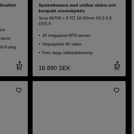
kvalitet
Systemkamera med vridbar skärm och
kompakt zoomobjektiv
Sony A6700 + E PZ 16-50mm f/3,5-5,6
OSS II
sor
26 megapixel APS-sensor
nternt
Högupplöst 4K-video
ill 8-steg
Fem stegs bildstabilisering
16 890
SEK