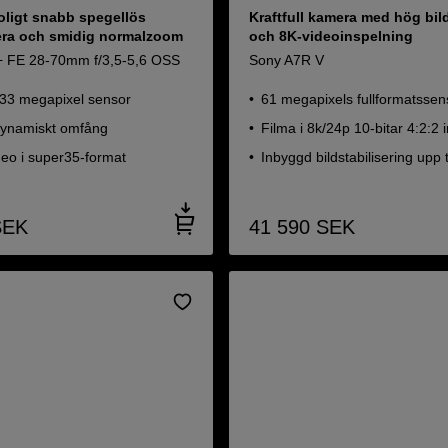
oligt snabb spegellös
Kraftfull kamera med hög bild
ra och smidig normalzoom
och 8K-videoinspelning
+ FE 28-70mm f/3,5-5,6 OSS
Sony A7R V
 33 megapixel sensor
61 megapixels fullformatssen
dynamiskt omfång
Filma i 8k/24p 10-bitar 4:2:2 i
deo i super35-format
Inbyggd bildstabilisering upp t
SEK
41 590
SEK