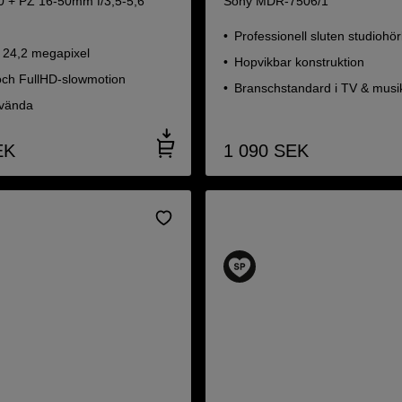
 + PZ 16-50mm f/3,5-5,6
Sony MDR-7506/1
Professionell sluten studiohör
 24,2 megapixel
Hopvikbar konstruktion
och FullHD-slowmotion
Branschstandard i TV & musi
nvända
EK
1 090
SEK