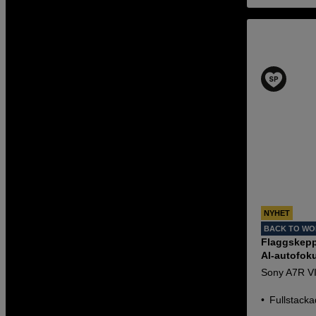
NYHET
BACK TO W
Flaggskep
AI-autofoku
Sony A7R V
Fullstack