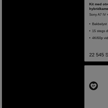
Kit med otr
hybridkame
Sony A7 IV 
Bakbelyst
15 stegs 
4K/60p vi
22 545