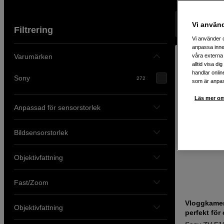
Visar 272 pr
Vi använ
Filtrering
Vi använder c
anpassa inne
Varumärken
våra externa 
alltid visa d
handlar onlin
Sony
272
som är anpass
Läs mer om
Anpassad för sensorstorlek
Bildsensorstorlek
Objektivfattning
Fast/Zoom
Vloggkamer
Objektivfattning
perfekt för