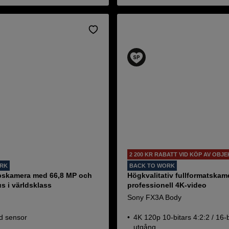
2 200 KR RABATT VID KÖP AV OBJE
ORK
BACK TO WORK
pskamera med 66,8 MP och
Högkvalitativ fullformatskam
s i världsklass
professionell 4K-video
I
Sony FX3A Body
ad sensor
4K 120p 10-bitars 4:2:2 / 16-
utgång