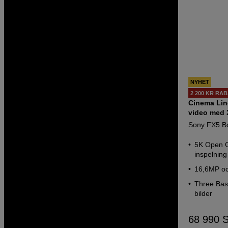
NYHET
2 200 KR RA
Cinema Lin
video med
Sony FX5 Bo
5K Open G
inspelning
16,6MP oc
Three Base
bilder
68 990