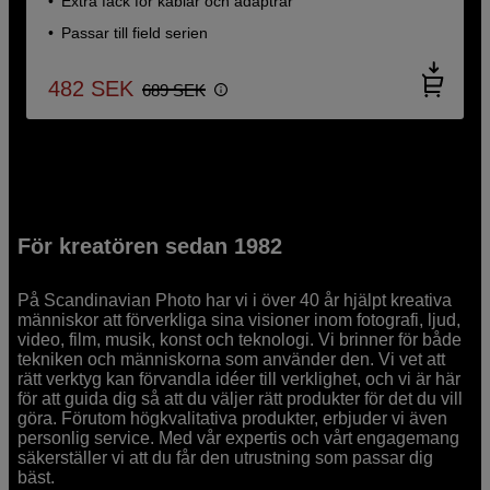
Extra fack för kablar och adaptrar
Passar till field serien
482
SEK
689
SEK
För kreatören sedan 1982
På Scandinavian Photo har vi i över 40 år hjälpt kreativa
människor att förverkliga sina visioner inom fotografi, ljud,
video, film, musik, konst och teknologi. Vi brinner för både
tekniken och människorna som använder den. Vi vet att
rätt verktyg kan förvandla idéer till verklighet, och vi är här
för att guida dig så att du väljer rätt produkter för det du vill
göra. Förutom högkvalitativa produkter, erbjuder vi även
personlig service. Med vår expertis och vårt engagemang
säkerställer vi att du får den utrustning som passar dig
bäst.