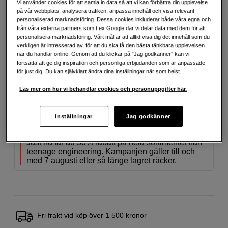
Mer information
Vi använder cookies för att samla in data så att vi kan förbättra din upplevelse
på vår webbplats, analysera trafiken, anpassa innehåll och visa relevant
personaliserad marknadsföring. Dessa cookies inkluderar både våra egna och
från våra externa partners som t.ex Google där vi delar data med dem för att
personalisera marknadsföring. Vårt mål är att alltid visa dig det innehåll som du
34
SEK
49
SEK
verkligen är intresserad av, för att du ska få den bästa tänkbara upplevelsen
när du handlar online. Genom att du klickar på ”Jag godkänner” kan vi
Erbjudandet gäller 23 juli - 7 aug.
fortsätta att ge dig inspiration och personliga erbjudanden som är anpassade
Handla tryggt med delbetalning eller faktura
Info
för just dig. Du kan självklart ändra dina inställningar när som helst.
Antal
Lägg i kundvagn
Läs mer om hur vi behandlar cookies och personuppgifter här.
Inställningar
Jag godkänner
30% på teenage engineering
Just nu får du 30% rabatt på hela sortimentet från
teenage engineering. Kampanjen gäller till och
med 7 augusti eller så länge lagret räcker.
Fri frakt vid köp över 1 500 kronor