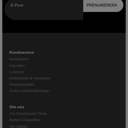
E-Post
PRENUMERERA
Kundservice
Kundservice
Köpvillkor
Leverans
Reklamation & Reparation
Personuppgifter
Ändra cookieinställningar
Om oss
Om Scandinavian Photo
Butiker & Öppettider
Vår historia