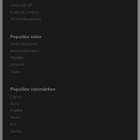
Jobba på SP
Code of Conduct
Visselblåsarportal
Populära sidor
Systemkameror
Kompaktkameror
Objektiv
Drönare
Stativ
Populära varumärken
Canon
Sony
Fujifilm
Nikon
DJI
Godox