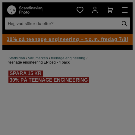
Hej, vad söker du efter?
30% på teenage engineering – t.o.m. fredag 7/8!
Startsidan
Varumärken
teenage engineering
teenage engineering EP peg - 4 pack
SPARA 15 KR
30% PÅ TEENAGE ENGINEERING