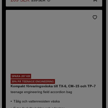
299
SEK
SPARA 207 KR
30% PÅ TEENAGE ENGINEERING
Kompakt förvaringsväska till TX-6, CM–15 och TP–7
teenage engineering field accordion bag
Tålig och vattenresisten väska