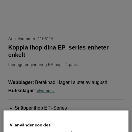
Artikelnummer: 1106115
Koppla ihop dina EP–series enheter
enkelt
teenage engineering
EP peg - 4 pack
Webblager
:
Beräknad i lager i slutet av augusti
Butikslager
:
Visa butik
Snäpper ihop EP–Series
Enkel montering utan verktyg
Vi använder cookies
Stabil och säker montering