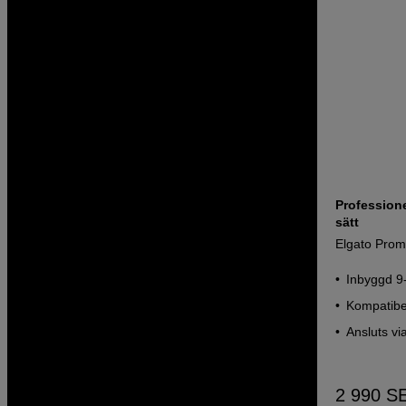
Professione
sätt
Elgato Prom
Inbyggd 9
Kompatibe
Ansluts vi
2 990
S