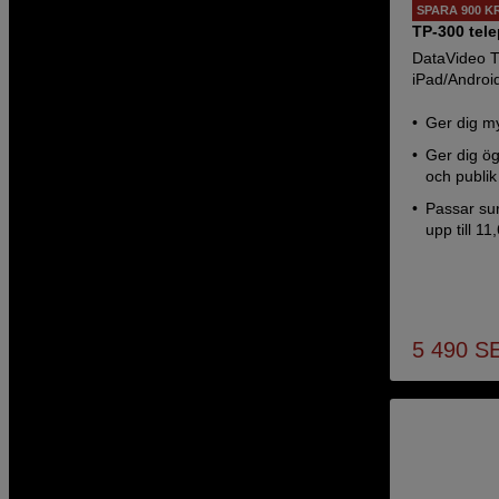
SPARA 900 K
TP-300 tele
DataVideo TP
iPad/Androi
Ger dig my
Ger dig ö
och publik
Passar sur
upp till 11,
5 490
S