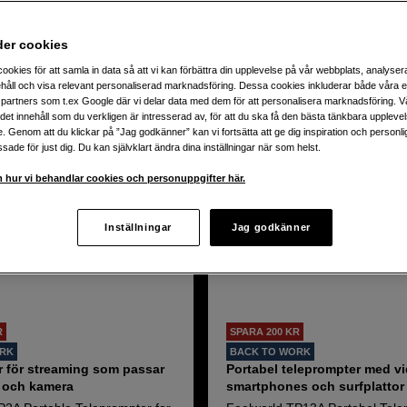
r teleprompters för både stora TV-produktioner till mindre varian
 som PrompterPeople, DataVideo och Feelworld. Köp teleprompte
dukter
der cookies
ookies för att samla in data så att vi kan förbättra din upplevelse på vår webbplats, analysera
håll och visa relevant personaliserad marknadsföring. Dessa cookies inkluderar både våra 
partners som t.ex Google där vi delar data med dem för att personalisera marknadsföring. Vå
ig det innehåll som du verkligen är intresserad av, för att du ska få den bästa tänkbara uppleve
e. Genom att du klickar på ”Jag godkänner” kan vi fortsätta att ge dig inspiration och person
ade för just dig. Du kan självklart ändra dina inställningar när som helst.
 hur vi behandlar cookies och personuppgifter här.
Inställningar
Jag godkänner
R
SPARA 200 KR
ORK
BACK TO WORK
r för streaming som passar
Portabel teleprompter med vi
 och kamera
smartphones och surfplattor