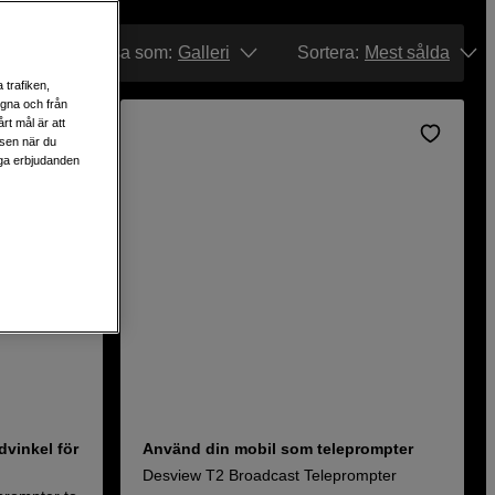
ter som går att använda
r av oss på
Visa som:
Galleri
Sortera
:
Mest sålda
 trafiken,
egna och från
rt mål är att
lsen när du
liga erbjudanden
dvinkel för
Använd din mobil som teleprompter
Desview T2 Broadcast Teleprompter