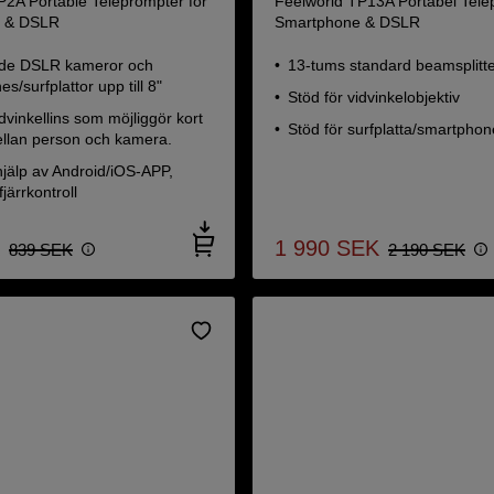
P2A Portable Teleprompter for
Feelworld TP13A Portabel Tele
 & DSLR
Smartphone & DSLR
de DSLR kameror och
13-tums standard beamsplitte
s/surfplattor upp till 8"
Stöd för vidvinkelobjektiv
idvinkellins som möjliggör kort
Stöd för surfplatta/smartphon
ellan person och kamera.
jälp av Android/iOS-APP,
järrkontroll
1 990
SEK
839
SEK
2 190
SEK