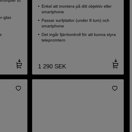
prompter to
Enkel att montera på ditt objektiv eller
smartphone
r-glas
Passar surfplattor (under 8 tum) och
smartphone
e
Det ingår fjärrkontroll för att kunna styra
telepromtern
1 290
SEK