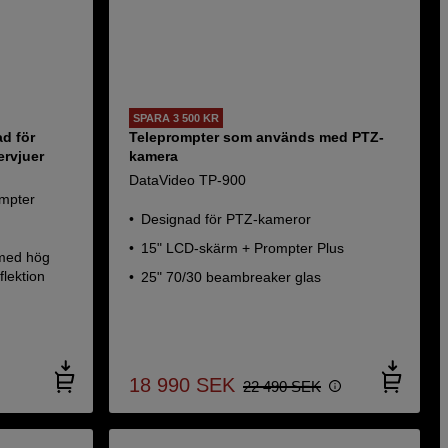
SPARA 3 500 KR
d för
Teleprompter som används med PTZ-
ervjuer
kamera
DataVideo TP-900
ompter
Designad för PTZ-kameror
15" LCD-skärm + Prompter Plus
 med hög
flektion
25" 70/30 beambreaker glas
18 990
SEK
22 490
SEK