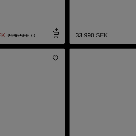
EK
33 990
SEK
2 290
SEK