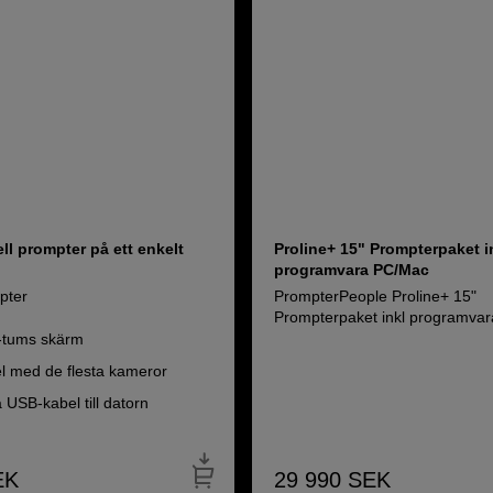
ll prompter på ett enkelt
Proline+ 15" Prompterpaket i
programvara PC/Mac
pter
PrompterPeople Proline+ 15"
Prompterpaket inkl programva
-tums skärm
l med de flesta kameror
a USB-kabel till datorn
EK
29 990
SEK