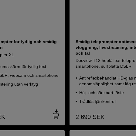
ompter för tydlig och smidig
Smidig teleprompter optimera
on
vloggning, livestreaming, int
och tal
pter XL
Desview T12 hopfällbar telepr
smartphone, surfplatta DSLR
tumsskärm för tydlig text
DSLR, webcam och smartphone
Antireflexbehandlat HD-glas
genomsläpplighet samt låg re
tering utan verktyg
Höj- och sänkbart fäste
Trådlös fjärrkontroll
EK
2 690
SEK