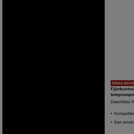
SPARA 500 K
Fjärrkontrol
teleprompte
DataVideo 
Kompatibe
Kan använ