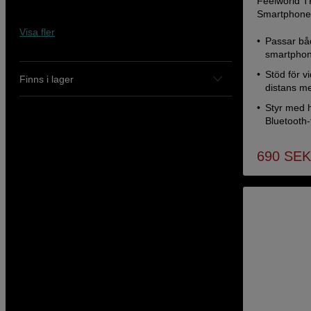
Feelworld T
Smartphone
Visa fler
Passar bå
smartphone
Stöd för v
Finns i lager
distans m
Styr med h
Bluetooth-f
690
SEK