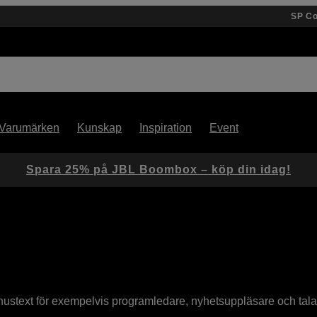
SP C
Varumärken
Kunskap
Inspiration
Event
Spara 25% på JBL Boombox – köp din idag!
ustext för exempelvis programledare, nyhetsuppläsare och talare