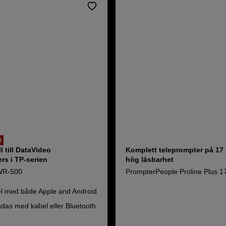
R
l till DataVideo
Komplett teleprompter på 17
rs i TP-serien
hög läsbarhet
WR-500
PrompterPeople Proline Plus 1
l med både Apple and Android
das med kabel eller Bluetooth