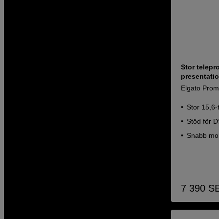
Stor telepr
presentati
Elgato Prom
Stor 15,6-
Stöd för 
Snabb mon
7 390
S