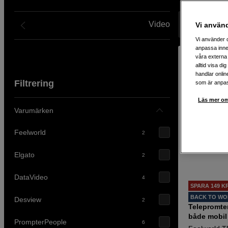
slippa manuskort eller memorera långa texter utantill. Vi ha
med mobiltelefon eller surfplatta. Välj mellan varumärken
Video
Visar 17 pro
Scandinavian Photo – experten inom foto, video och ljud.
Vi använ
Vi använder c
anpassa inne
våra externa 
alltid visa d
handlar onlin
Filtrering
som är anpass
Läs mer om
Varumärken
Feelworld
2
Elgato
2
DataVideo
4
SPARA 149 K
BACK TO W
Desview
2
Telepromte
både mobil
PrompterPeople
6