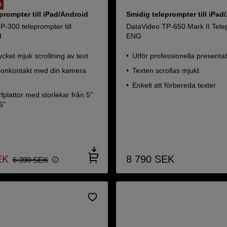
R
prompter till iPad/Android
Smidig teleprompter till iPad
-300 teleprompter till
DataVideo TP-650 Mark II Tele
d
ENG
cket mjuk scrollning av text
Utför professionella presenta
gonkontakt med din kamera
Texten scrollas mjukt
Enkelt att förbereda texter
fplattor med storlekar från 5"
6"
EK
8 790
SEK
6 390
SEK