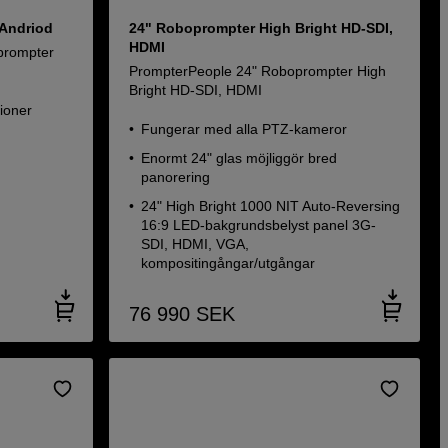
/Andriod
24" Roboprompter High Bright HD-SDI,
HDMI
prompter
PrompterPeople 24" Roboprompter High
Bright HD-SDI, HDMI
tioner
Fungerar med alla PTZ-kameror
Enormt 24" glas möjliggör bred
panorering
24" High Bright 1000 NIT Auto-Reversing
16:9 LED-bakgrundsbelyst panel 3G-
SDI, HDMI, VGA,
kompositingångar/utgångar
76 990
SEK