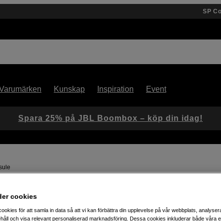
SP C
Varumärken
Kunskap
Inspiration
Event
Spara 25% på JBL Boombox – köp din idag!
sule
der cookies
Artikelnummer: 1102639
ookies för att samla in data så att vi kan förbättra din upplevelse på vår webbplats, analysera
Utöka din Zoom H6 essential
håll och visa relevant personaliserad marknadsföring. Dessa cookies inkluderar både våra 