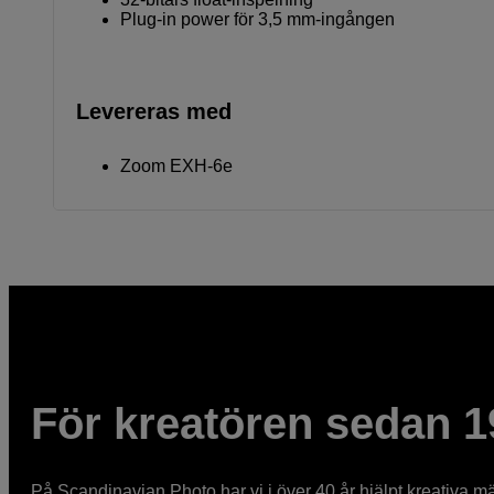
Plug-in power för 3,5 mm-ingången
Levereras med
Zoom EXH-6e
För kreatören sedan 1
På Scandinavian Photo har vi i över 40 år hjälpt kreativa mä