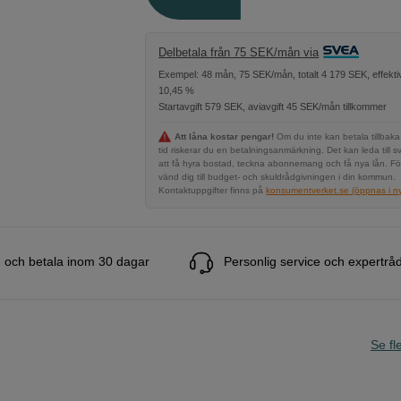
Delbetala från 75 SEK/mån via
Exempel: 48 mån, 75 SEK/mån, totalt 4 179 SEK, effekti
10,45 %
Startavgift 579 SEK, aviavgift 45 SEK/mån tillkommer
Att låna kostar pengar!
Om du inte kan betala tillbaka
tid riskerar du en betalningsanmärkning. Det kan leda till s
att få hyra bostad, teckna abonnemang och få nya lån. Fö
vänd dig till budget- och skuldrådgivningen i din kommun.
Kontaktuppgifter finns på
konsumentverket.se (öppnas i ny 
 och betala inom 30 dagar
Personlig service och expertrå
Se fle