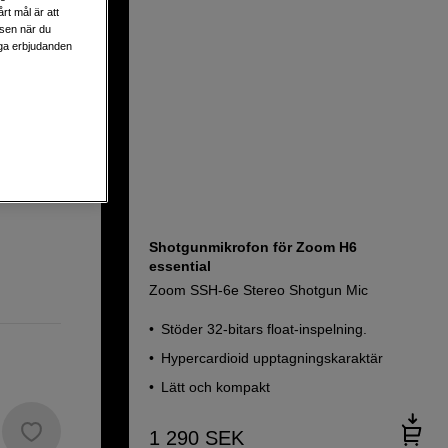
rt mål är att
lsen när du
liga erbjudanden
Shotgunmikrofon för Zoom H6
essential
Zoom SSH-6e Stereo Shotgun Mic
Stöder 32-bitars float-inspelning.
Hypercardioid upptagningskaraktär
Lätt och kompakt
1 290
SEK