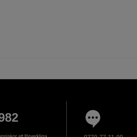
982
nniskor att förverkliga