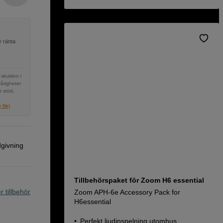
v ränta
 skulden i
vårigheter
r stöd,
flik)
dgivning
Tillbehörspaket för Zoom H6 essential
r tillbehör
Zoom APH-6e Accessory Pack for
H6essential
Perfekt ljudinspelning utomhus