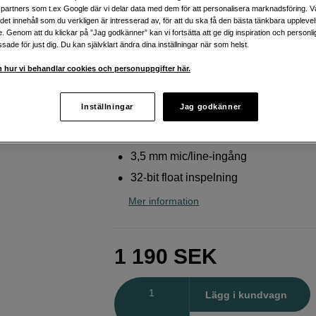
flera ingångar
partners som t.ex Google där vi delar data med dem för att personalisera marknadsföring. Vå
ig det innehåll som du verkligen är intresserad av, för att du ska få den bästa tänkbara uppleve
Zoom
EXH-6e Dual XLR/TRS Input Capsule
e. Genom att du klickar på ”Jag godkänner” kan vi fortsätta att ge dig inspiration och person
ade för just dig. Du kan självklart ändra dina inställningar när som helst.
 hur vi behandlar cookies och personuppgifter här.
Webblager
:
Finns i lager
Butikslager
:
Visa butik
Inställningar
Jag godkänner
Dubbla XLR/TRS combokapsel
3,5 mm mic/line-ingång
32-bit float inspelning
Mer information
1 190
SEK
Antal
Lägg i kundvagn