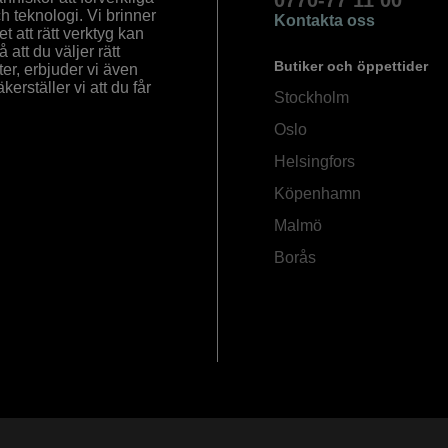
0770-77 11 00
ch teknologi. Vi brinner
Kontakta oss
 att rätt verktyg kan
å att du väljer rätt
Butiker och öppettider
ter, erbjuder vi även
rställer vi att du får
Stockholm
Oslo
Helsingfors
Köpenhamn
Malmö
Borås