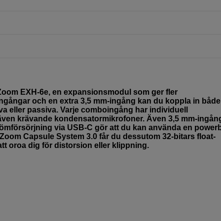
 Zoom EXH-6e, en expansionsmodul som ger fler
ngångar och en extra 3,5 mm-ingång kan du koppla in både
iva eller passiva. Varje comboingång har individuell
da även krävande kondensatormikrofoner. Även 3,5 mm-ingå
trömförsörjning via USB-C gör att du kan använda en power
e Zoom Capsule System 3.0 får du dessutom 32-bitars float-
tt oroa dig för distorsion eller klippning.