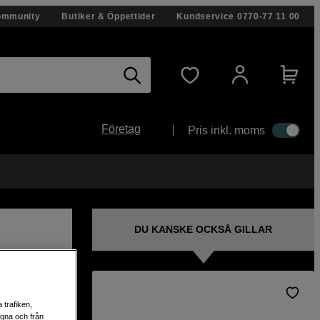
ommunity
Butiker & Öppettider
Kundservice
0770-77 11 00
Företag
Pris inkl. moms
DU KANSKE OCKSÅ GILLAR
 trafiken,
 med
egna och från