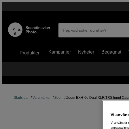
Hej, vad söker du efter?
Kampanjer
Nyheter
Begagnat
Produkter
Startsidan
Varumärken
Zoom
Zoom EXH-6e Dual XLR/TRS Input Cap
Vi använ
Vi använder c
anpassa inne