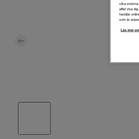
våra externa 
alltid visa d
handlar onlin
som är anpass
Läs mer om