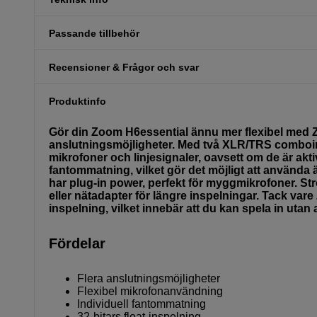
Passande tillbehör
Recensioner & Frågor och svar
Produktinfo
Gör din Zoom H6essential ännu mer flexibel med
anslutningsmöjligheter. Med två XLR/TRS comboi
mikrofoner och linjesignaler, oavsett om de är akt
fantommatning, vilket gör det möjligt att använ
har plug-in power, perfekt för myggmikrofoner. S
eller nätadapter för längre inspelningar. Tack var
inspelning, vilket innebär att du kan spela in utan a
Fördelar
Flera anslutningsmöjligheter
Flexibel mikrofonanvändning
Individuell fantommatning
32-bitars float-inspelning