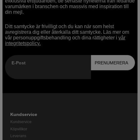
exklusiva erbjudanden, de senaste nyheterna från ledande
varumärken i branschen och massvis med inspiration till
din mejl.
Ditt samtycke är frivilligt och du kan när som helst
avregistrera dig eller återkalla ditt samtycke. Läs mer om
vår personuppgiftsbehandling och dina rättigheter i
vår
integritetspolicy.
E-Post
PRENUMERERA
Kundservice
Kundservice
Köpvillkor
Leverans