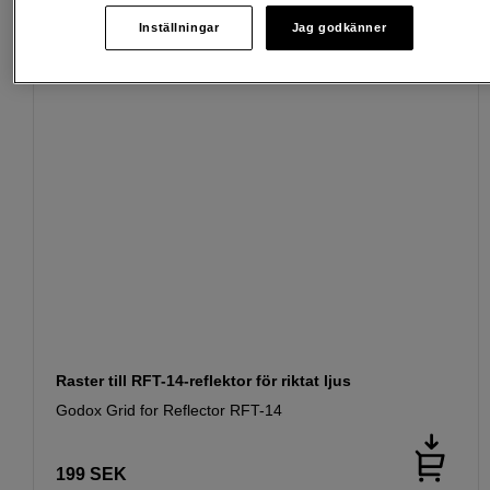
Inställningar
Jag godkänner
Raster till RFT-14-reflektor för riktat ljus
Godox Grid for Reflector RFT-14
199
SEK