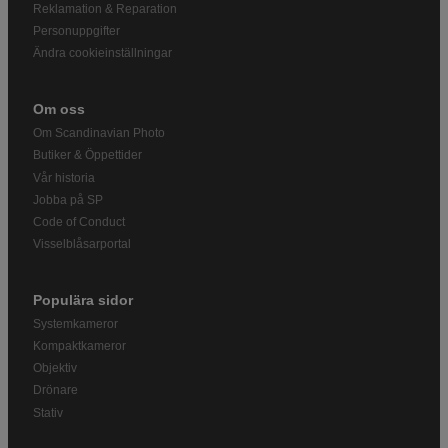
Reklamation & Reparation
Personuppgifter
Ändra cookieinställningar
Om oss
Om Scandinavian Photo
Butiker & Öppettider
Vår historia
Jobba på SP
Code of Conduct
Visselblåsarportal
Populära sidor
Systemkameror
Kompaktkameror
Objektiv
Drönare
Stativ