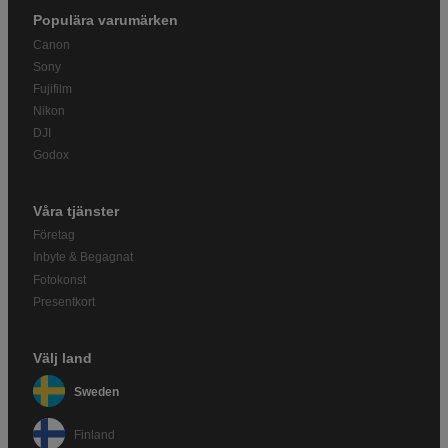
Populära varumärken
Canon
Sony
Fujifilm
Nikon
DJI
Godox
Våra tjänster
Företag
Inbyte & Begagnat
Fotokonst
Presentkort
Välj land
Sweden
Finland