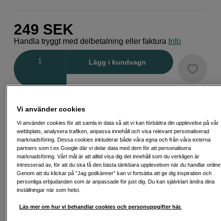
249
SEK
Handla tryggt med delbetalning eller faktura
Info
Antal
Lägg i kundvagn
Vi använder cookies
Vi använder cookies för att samla in data så att vi kan förbättra din upplevelse på vår
Fri frakt vid köp över 1 500 kronor
webbplats, analysera trafiken, anpassa innehåll och visa relevant personaliserad
marknadsföring. Dessa cookies inkluderar både våra egna och från våra externa
Köp nu och betala inom 30 dagar
partners som t.ex Google där vi delar data med dem för att personalisera
marknadsföring. Vårt mål är att alltid visa dig det innehåll som du verkligen är
Personlig service och expertrådgivning
intresserad av, för att du ska få den bästa tänkbara upplevelsen när du handlar online
Genom att du klickar på ”Jag godkänner” kan vi fortsätta att ge dig inspiration och
personliga erbjudanden som är anpassade för just dig. Du kan självklart ändra dina
inställningar när som helst.
Läs mer om hur vi behandlar cookies och personuppgifter här.
Passande tillbehör
Se fler tillbehör