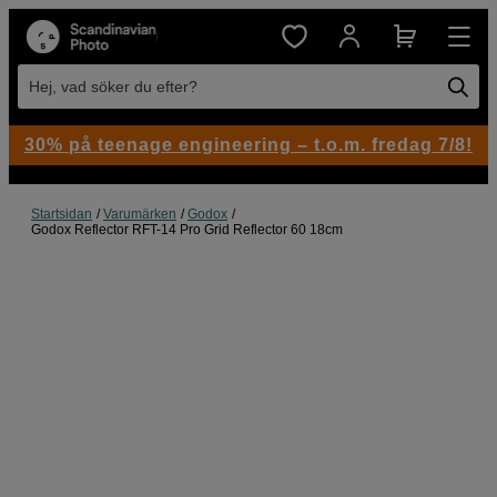
Hej, vad söker du efter?
30% på teenage engineering – t.o.m. fredag 7/8!
Startsidan
Varumärken
Godox
Godox Reflector RFT-14 Pro Grid Reflector 60 18cm