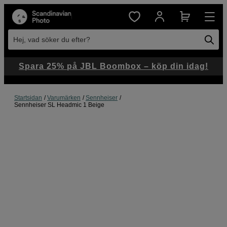
Hej, vad söker du efter?
Spara 25% på JBL Boombox – köp din idag!
Startsidan
Varumärken
Sennheiser
Sennheiser SL Headmic 1 Beige