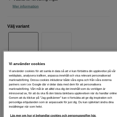
Mer information
Välj variant
Beige
Svart
Vi använder cookies
Vi använder cookies för att samla in data så att vi kan förbättra din upplevelse på vår
5 599
SEK
webbplats, analysera trafiken, anpassa innehåll och visa relevant personaliserad
marknadsföring. Dessa cookies inkluderar både våra egna och från våra externa
partners som t.ex Google där vi delar data med dem för att personalisera
Antal
Lägg i kundvagn
marknadsföring. Vårt mål är att alltid visa dig det innehåll som du verkligen är
intresserad av, för att du ska få den bästa tänkbara upplevelsen när du handlar online
Genom att du klickar på ”Jag godkänner” kan vi fortsätta att ge dig inspiration och
personliga erbjudanden som är anpassade för just dig. Du kan självklart ändra dina
inställningar när som helst.
Delbetala från 187 SEK/mån via
Exempel: 48 mån, 187 SEK/mån, totalt 9 555 SEK, effektiv ränta 10,45 %
Läs mer om hur vi behandlar cookies och personuppgifter här.