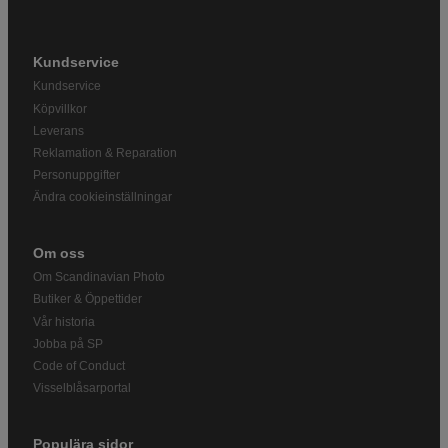
Kundservice
Kundservice
Köpvillkor
Leverans
Reklamation & Reparation
Personuppgifter
Ändra cookieinställningar
Om oss
Om Scandinavian Photo
Butiker & Öppettider
Vår historia
Jobba på SP
Code of Conduct
Visselblåsarportal
Populära sidor