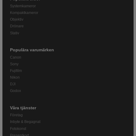
Systemkameror
Kompaktkameror
Objektiv
Drönare
Stativ
Populära varumärken
Canon
Sony
Fujifilm
Nikon
DJI
Godox
Våra tjänster
Företag
Inbyte & Begagnat
Fotokonst
Presentkort