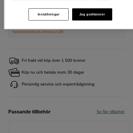
Startavgift 579 SEK, aviavgift 45 SEK/mån tillkommer
Att låna kostar pengar!
Om du inte kan betala tillbaka skulden i tid
Inställningar
Jag godkänner
riskerar du en betalningsanmärkning. Det kan leda till svårigheter att få hyra
bostad, teckna abonnemang och få nya lån. För stöd, vänd dig till budget-
och skuldrådgivningen i din kommun. Kontaktuppgifter finns på
konsumentverket.se (öppnas i ny flik)
Fri frakt vid köp över 1 500 kronor
Köp nu och betala inom 30 dagar
Personlig service och expertrådgivning
Passande tillbehör
Se fler tillbehör