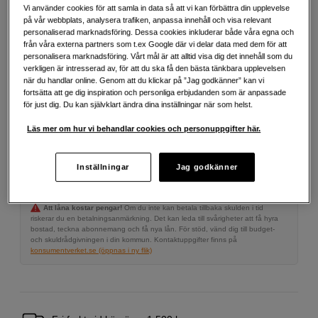
Mer information
Vi använder cookies för att samla in data så att vi kan förbättra din upplevelse
på vår webbplats, analysera trafiken, anpassa innehåll och visa relevant
personaliserad marknadsföring. Dessa cookies inkluderar både våra egna och
från våra externa partners som t.ex Google där vi delar data med dem för att
990
SEK
personalisera marknadsföring. Vårt mål är att alltid visa dig det innehåll som du
verkligen är intresserad av, för att du ska få den bästa tänkbara upplevelsen
när du handlar online. Genom att du klickar på ”Jag godkänner” kan vi
Antal
fortsätta att ge dig inspiration och personliga erbjudanden som är anpassade
Lägg i kundvagn
för just dig. Du kan självklart ändra dina inställningar när som helst.
Läs mer om hur vi behandlar cookies och personuppgifter här.
Delbetala från 127 SEK/mån via
Inställningar
Jag godkänner
Exempel: 12 mån, 127 SEK/mån, totalt 2 019 SEK, effektiv ränta 0,00 %
Startavgift 495 SEK, aviavgift 45 SEK/mån tillkommer
Att låna kostar pengar!
Om du inte kan betala tillbaka skulden i tid
riskerar du en betalningsanmärkning. Det kan leda till svårigheter att få hyra
bostad, teckna abonnemang och få nya lån. För stöd, vänd dig till budget-
och skuldrådgivningen i din kommun. Kontaktuppgifter finns på
konsumentverket.se (öppnas i ny flik)