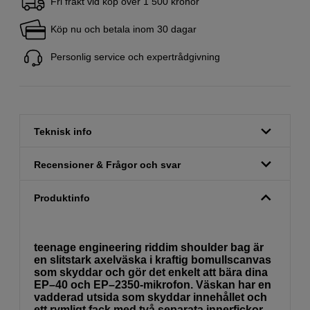
Fri frakt vid köp över 1 500 kronor
Köp nu och betala inom 30 dagar
Personlig service och expertrådgivning
Teknisk info
Recensioner & Frågor och svar
Produktinfo
teenage engineering riddim shoulder bag är
en slitstark axelväska i kraftig bomullscanvas
som skyddar och gör det enkelt att bära dina
EP–40 och EP–2350-mikrofon. Väskan har en
vadderad utsida som skyddar innehållet och
ett rymligt fack med två separata innerfickor.