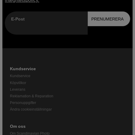
integritetspolicy.
E-Post
PRENUMERERA
Kundservice
Kundservice
Köpvillkor
Leverans
Reklamation & Reparation
Personuppgifter
Ändra cookieinställningar
Om oss
Om Scandinavian Photo