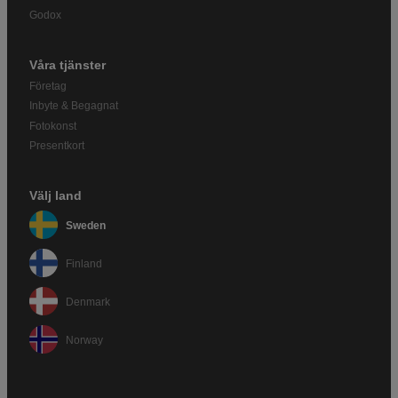
Godox
Våra tjänster
Företag
Inbyte & Begagnat
Fotokonst
Presentkort
Välj land
Sweden
Finland
Denmark
Norway