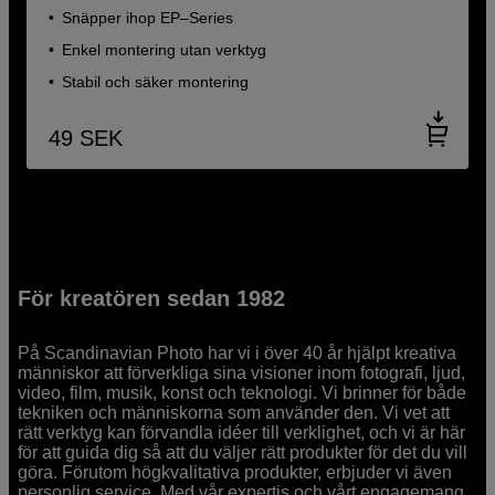
Snäpper ihop EP–Series
Enkel montering utan verktyg
Stabil och säker montering
49
SEK
För kreatören sedan 1982
På Scandinavian Photo har vi i över 40 år hjälpt kreativa
människor att förverkliga sina visioner inom fotografi, ljud,
video, film, musik, konst och teknologi. Vi brinner för både
tekniken och människorna som använder den. Vi vet att
rätt verktyg kan förvandla idéer till verklighet, och vi är här
för att guida dig så att du väljer rätt produkter för det du vill
göra. Förutom högkvalitativa produkter, erbjuder vi även
personlig service. Med vår expertis och vårt engagemang