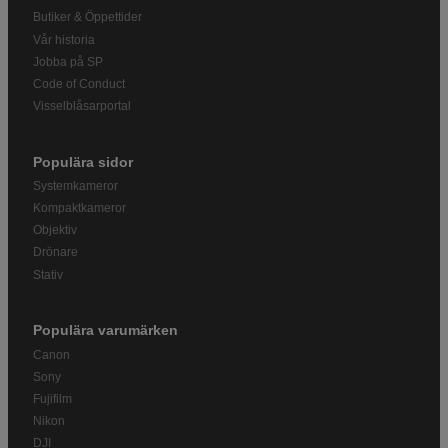
Butiker & Öppettider
Vår historia
Jobba på SP
Code of Conduct
Visselblåsarportal
Populära sidor
Systemkameror
Kompaktkameror
Objektiv
Drönare
Stativ
Populära varumärken
Canon
Sony
Fujifilm
Nikon
DJI