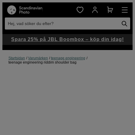
Hej, vad söker du efter?
Spara 25% på JBL Boombox – köp din idag!
Startsidan
Varumärken
teenage engineering
teenage engineering riddim shoulder bag