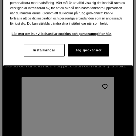
personalisera marknadsföring. Vårt mål är att alltid visa dig det innehåll som du
verkligen är intresserad av, för att du ska få den bästa tänkbara upplevelsen
när du handlar online. Genom att du klickar på ”Jag godkänner” kan vi
fortsätta att ge dig inspiration och personliga erbjudanden som är anpassade
för just dig. Du kan självklart ändra dina inställningar när som helst.
Läs mer om hur vi behandlar cookies och personuppgifter här.
Redigera och skissa med en ritplatta
Inställningar
Jag godkänner
Oavsett om du är nybörjare, konststudent eller erfaren
designer är en ritplatta det perfekta verktyget. Skissa,
skapa och arbeta med hög precision och naturlig känsla.