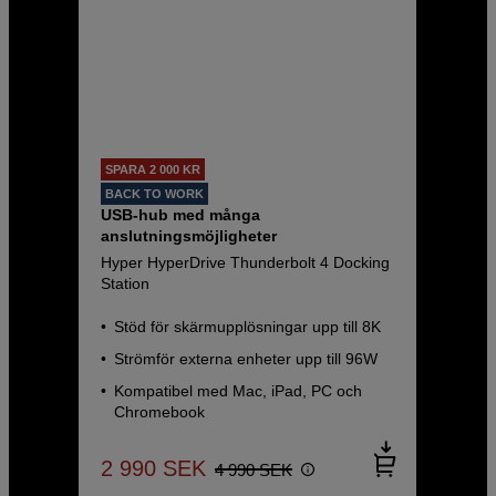
SPARA 2 000 KR
BACK TO WORK
USB-hub med många
anslutningsmöjligheter
Hyper HyperDrive Thunderbolt 4 Docking
Station
Stöd för skärmupplösningar upp till 8K
Strömför externa enheter upp till 96W
Kompatibel med Mac, iPad, PC och
Chromebook
2 990
SEK
4 990
SEK