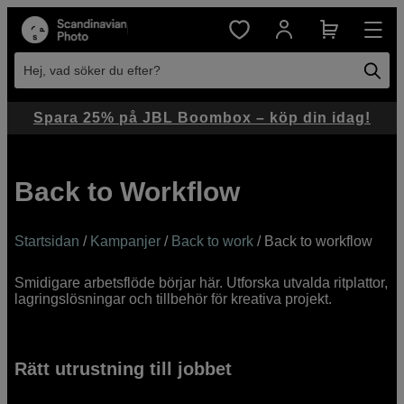
Hej, vad söker du efter?
Spara 25% på JBL Boombox – köp din idag!
Back to Workflow
Startsidan
/
Kampanjer
/
Back to work
/ Back to workflow
Smidigare arbetsflöde börjar här. Utforska utvalda ritplattor,
lagringslösningar och tillbehör för kreativa projekt.
Rätt utrustning till jobbet