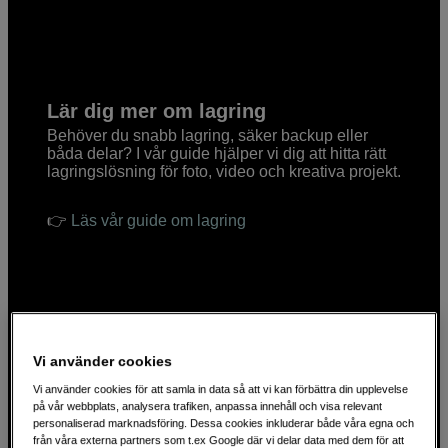
Lär dig mer om lagring
Behöver du snabb lagring, säker backup eller
båda delar? I vår guide hjälper vi dig att hitta rätt
lagringslösning för foto, video och kreativa projekt.
👉
Läs vår guide om lagring
Vi använder cookies
Vi använder cookies för att samla in data så att vi kan förbättra din upplevelse
på vår webbplats, analysera trafiken, anpassa innehåll och visa relevant
personaliserad marknadsföring. Dessa cookies inkluderar både våra egna och
från våra externa partners som t.ex Google där vi delar data med dem för att