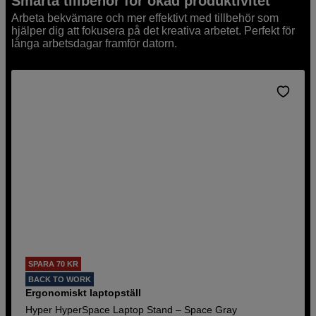
Smarta tillbehör för ökad produktivitet
Arbeta bekvämare och mer effektivt med tillbehör som
hjälper dig att fokusera på det kreativa arbetet. Perfekt för
långa arbetsdagar framför datorn.
SPARA 70 KR
BACK TO WORK
Ergonomiskt laptopställ
Hyper HyperSpace Laptop Stand – Space Gray