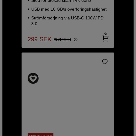
Stöd för utökad skärm 4K 60Hz
USB med 10 GB/s överföringshastighet
Strömförsörjning via USB-C 100W PD
3.0
299
SEK
389
SEK
SPARA 190 KR