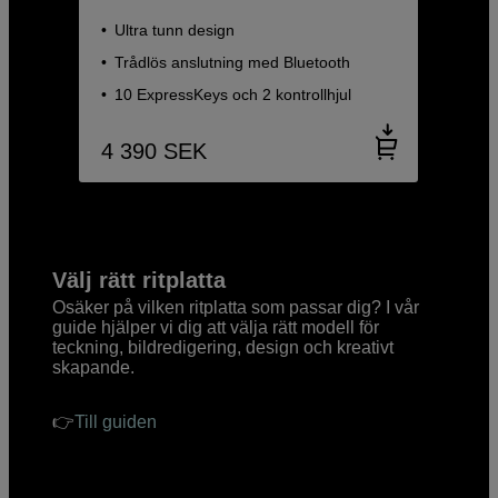
Ultra tunn design
Trådlös anslutning med Bluetooth
10 ExpressKeys och 2 kontrollhjul
4 390
SEK
Välj rätt ritplatta
Osäker på vilken ritplatta som passar dig? I vår
guide hjälper vi dig att välja rätt modell för
teckning, bildredigering, design och kreativt
skapande.
👉
Till guiden