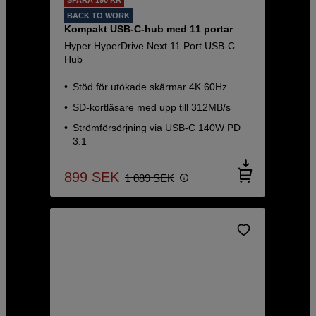
BACK TO WORK
Kompakt USB-C-hub med 11 portar
Hyper HyperDrive Next 11 Port USB-C
Hub
Stöd för utökade skärmar 4K 60Hz
SD-kortläsare med upp till 312MB/s
Strömförsörjning via USB-C 140W PD
3.1
899
SEK
1 089
SEK